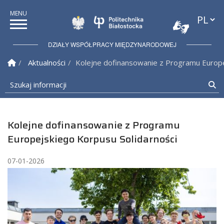
Przełąc
Politechnika Białostock
DZIAŁY WSPÓŁPRACY MIĘDZYNARODOWEJ
Strona Główna
Aktualności
Kolejne dofinansowanie z Programu Europe
Szukaj informacji
Sz
Kolejne dofinansowanie z Programu
Europejskiego Korpusu Solidarności
07-01-2026