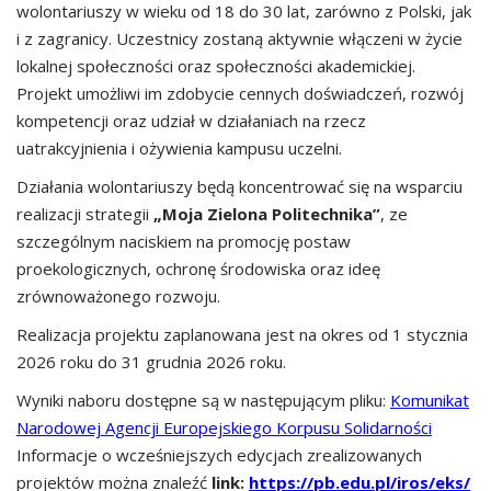
wolontariuszy w wieku od 18 do 30 lat, zarówno z Polski, jak
i z zagranicy. Uczestnicy zostaną aktywnie włączeni w życie
lokalnej społeczności oraz społeczności akademickiej.
Projekt umożliwi im zdobycie cennych doświadczeń, rozwój
kompetencji oraz udział w działaniach na rzecz
uatrakcyjnienia i ożywienia kampusu uczelni.
Działania wolontariuszy będą koncentrować się na wsparciu
realizacji strategii
„Moja Zielona Politechnika”
, ze
szczególnym naciskiem na promocję postaw
proekologicznych, ochronę środowiska oraz ideę
zrównoważonego rozwoju.
Realizacja projektu zaplanowana jest na okres od 1 stycznia
2026 roku do 31 grudnia 2026 roku.
Wyniki naboru dostępne są w następującym pliku:
Komunikat
Narodowej Agencji Europejskiego Korpusu Solidarności
Informacje o wcześniejszych edycjach zrealizowanych
projektów można znaleźć
link:
https://pb.edu.pl/iros/eks/