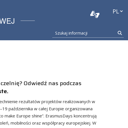
stocka
Przełąc
OWEJ
Szukaj informacji
Szu
uczelnię? Odwiedź nas podczas
ste.
zechnienie rezultatów projektów realizowanych w
19 października w całej Europie organizowana
 to make Europe shine”. ErasmusDays koncentrują
koleń, mobilności oraz współpracy europejskiej. W