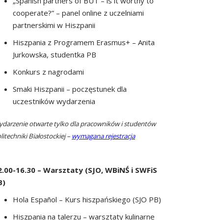
„Spanish partners of BUT – is it worthy to
cooperate?” – panel online z uczelniami
partnerskimi w Hiszpanii
Hiszpania z Programem Erasmus+ – Anita
Jurkowska, studentka PB
Konkurs z nagrodami
Smaki Hiszpanii – poczęstunek dla
uczestników wydarzenia
darzenie otwarte tylko dla pracowników i studentów
litechniki Białostockiej –
wymagana rejestracja
2.00-16.30 – Warsztaty (SJO, WBiNŚ i SWFiS
B)
Hola Español – Kurs hiszpańskiego (SJO PB)
Hiszpania na talerzu – warsztaty kulinarne