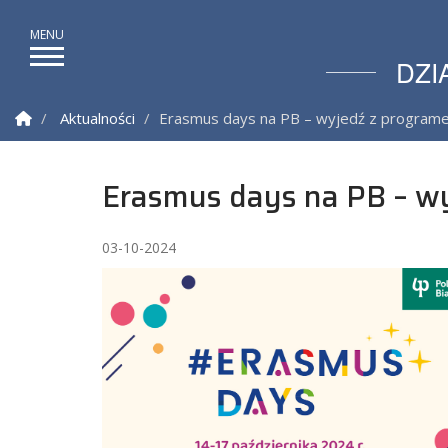
DZI
Strona Główna
Aktualności
Erasmus days na PB – wyjedź z progra
Erasmus days na PB – w
03-10-2024