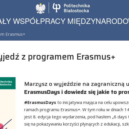
Politechnika Biało
AŁY WSPÓŁPRACY MIĘDZYNAROD
mem Erasmus+
yjedź z programem Erasmus+
Marzysz o wyjeździe na zagraniczną 
ErasmusDays i dowiedz się jakie to pro
#ErasmusDays
to inicjatywa mająca na celu upows
ramach programu Erasmus+. W tym roku w dniach 14-
jest 8. edycja tego wydarzenia, pod hasłem „6 days
się na pokazywaniu korzyści płynących z edukacji, sz