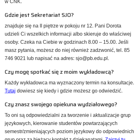
w CNK.
Gdzie jest Sekretariat SJO?
znajduje się na II piętrze w pokoju nr 12. Pani Dorota
udzieli Ci wszelkich informacji albo skieruje do właściwej
osoby. Czeka na Ciebie w godzinach 8.00 – 15.00. Jeśli
masz pytania, możesz do niej również zadzwonić, tel. 85
746 9021 lub napisać na adres: sjo@pb.edu.pl.
Czy mogę spotkać się z moim wykładowcą?
Każdy wykładowca ma wyznaczony termin na konsultacje.
Tutaj
dowiesz się kiedy i gdzie możesz go odwiedzić.
Czy znasz swojego opiekuna wydziałowego?
To oni są odpowiedzialni za tworzenie i aktualizacje grup
językowych, kierowanie studentów powtarzających
semestr/zmieniających poziom językowy do odpowiednich
grup oraz za bieżący kontakt z dziekanatami.
Zajrzyj tu
,