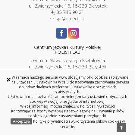
ul. Zwierzyniecka 16, 15-333 Białystok
85 746 90 21
sjo@pb.edu.pl
Centrum Języka i Kultury Polskiej
POLISH LAB
Centrum Nowoczesnego Kształcenia
ul. Zwierzyniecka 16, 15-333 Białystok
pokój P2/06
×
W ramach naszego serwisu www stosujemy pliki cookies zapisywane
85 746 9143 |
786 989 286
na urządzeniu użytkownika w celu dostosowania zachowania serwisu
iplc@pb.edu.pl |
kursypl@pb.edu.pl
do indywidualnych preferencji użytkownika oraz w celach
statystycznych.
Użytkownik ma możliwość samodzielnej zmiany ustawień dotyczących
cookies w swojej przeglądarce internetowej.
Więcej informacji można znaleźć w
Polityce Prywatności
Korzystając ze strony wyrażają Państwo zgodę na używanie plików
Copyright © 2026 Politechnika Białostocka
cookies, zgodnie z ustawieniami przeglądarki.
Akceptuję
Politykę prywatności i wykorzystania plików cookies w
serwisie.
Przełącznik języka