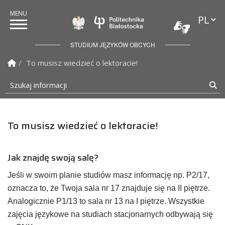
Przełąc
Politechnika Białostock
STUDIUM JĘZYKÓW OBCYCH
Strona Główna
To musisz wiedzieć o lektoracie!
Szukaj informacji
Sz
To musisz wiedzieć o lektoracie!
Jak znajdę swoją salę?
Jeśli w swoim planie studiów masz informację np. P2/17,
oznacza to, że Twoja sala nr 17 znajduje się na II piętrze.
Analogicznie P1/13 to sala nr 13 na I piętrze. Wszystkie
zajęcia językowe na studiach stacjonarnych odbywają się