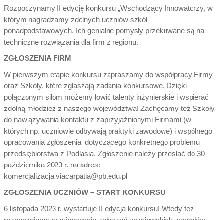
Rozpoczynamy II edycję konkursu „Wschodzący Innowatorzy, w
którym nagradzamy zdolnych uczniów szkół
ponadpodstawowych. Ich genialne pomysły przekuwane są na
techniczne rozwiązania dla firm z regionu.
ZGŁOSZENIA FIRM
W pierwszym etapie konkursu zapraszamy do współpracy Firmy
oraz Szkoły, które zgłaszają zadania konkursowe. Dzięki
połączonym siłom możemy łowić talenty inżynierskie i wspierać
zdolną młodzież z naszego województwa! Zachęcamy też Szkoły
do nawiązywania kontaktu z zaprzyjaźnionymi Firmami (w
których np. uczniowie odbywają praktyki zawodowe) i wspólnego
opracowania zgłoszenia, dotyczącego konkretnego problemu
przedsiębiorstwa z Podlasia. Zgłoszenie należy przesłać do 30
października 2023 r. na adres:
komercjalizacja.viacarpatia@pb.edu.pl
ZGŁOSZENIA UCZNIÓW – START KONKURSU
6 listopada 2023 r. wystartuje II edycja konkursu! Wtedy też