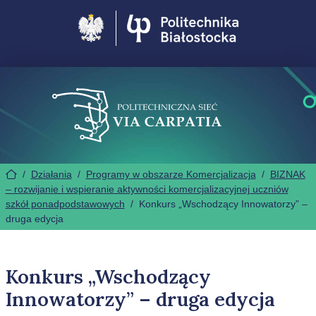
Politechnika Białostocka
/
Działania
/
Programy w obszarze Komercjalizacja
/
BIZNAK
– rozwijanie i wspieranie aktywności komercjalizacyjnej uczniów
szkół ponadpodstawowych
/
Konkurs „Wschodzący Innowatorzy” –
druga edycja
Konkurs „Wschodzący
Innowatorzy” – druga edycja