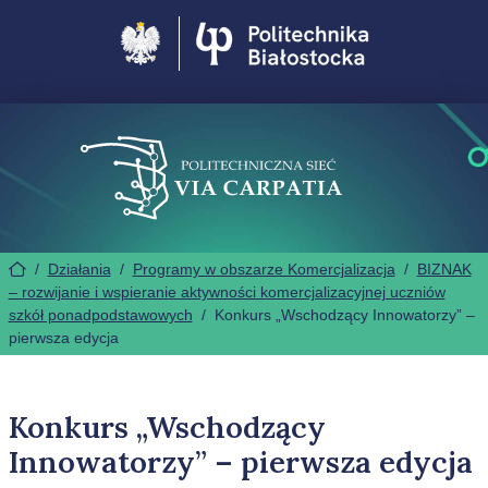
Politechnika Białostocka
/
Działania
/
Programy w obszarze Komercjalizacja
/
BIZNAK
– rozwijanie i wspieranie aktywności komercjalizacyjnej uczniów
szkół ponadpodstawowych
/
Konkurs „Wschodzący Innowatorzy” –
pierwsza edycja
Konkurs „Wschodzący
Innowatorzy” – pierwsza edycja