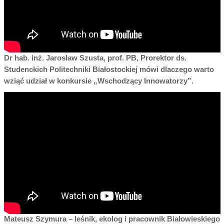
Dr hab. inż. Jarosław Szusta, prof. PB, Prorektor ds.
Studenckich Politechniki Białostockiej mówi dlaczego warto
wziąć udział w konkursie „Wschodzący Innowatorzy”.
Mateusz Szymura – leśnik, ekolog i pracownik Białowieskiego