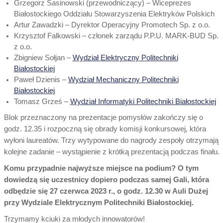
Grzegorz Sasinowski (przewodniczący) – Wiceprezes
Białostockiego Oddziału Stowarzyszenia Elektryków Polskich
Artur Zawadzki – Dyrektor Operacyjny Promotech Sp. z o.o.
Krzysztof Falkowski – członek zarządu P.P.U. MARK-BUD Sp.
z o.o.
Zbigniew Sołjan –
Wydział Elektryczny Politechniki
Białostockiej
Paweł Dzienis –
Wydział Mechaniczny Politechniki
Białostockiej
Tomasz Grześ –
Wydział Informatyki Politechniki Białostockiej
Blok przeznaczony na prezentacje pomysłów zakończy się o
godz. 12.35 i rozpoczną się obrady komisji konkursowej, która
wyłoni laureatów. Trzy wytypowane do nagrody zespoły otrzymają
kolejne zadanie – wystąpienie z krótką prezentacją podczas finału.
Komu przypadnie najwyższe miejsce na podium? O tym
dowiedzą się uczestnicy dopiero podczas samej Gali, która
odbędzie się 27 czerwca 2023 r., o godz. 12.30 w Auli Dużej
przy Wydziale Elektrycznym Politechniki Białostockiej.
Trzymamy kciuki za młodych innowatorów!