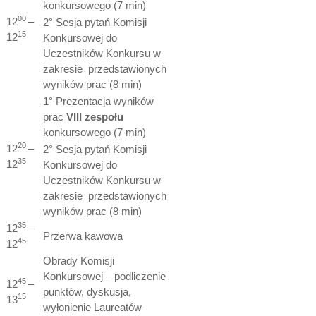
konkursowego (7 min)
00
12
–
2° Sesja pytań Komisji
15
12
Konkursowej do
Uczestników Konkursu w
zakresie przedstawionych
wyników prac (8 min)
1° Prezentacja wyników
prac
VIII zespołu
konkursowego (7 min)
20
12
–
2° Sesja pytań Komisji
35
12
Konkursowej do
Uczestników Konkursu w
zakresie przedstawionych
wyników prac (8 min)
35
12
–
Przerwa kawowa
45
12
Obrady Komisji
Konkursowej – podliczenie
45
12
–
punktów, dyskusja,
15
13
wyłonienie Laureatów