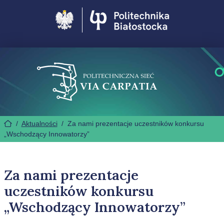
Politechnika Białostocka
/
Aktualności
/
Za nami prezentacje uczestników konkursu
„Wschodzący Innowatorzy”
Za nami prezentacje
uczestników konkursu
„Wschodzący Innowatorzy”