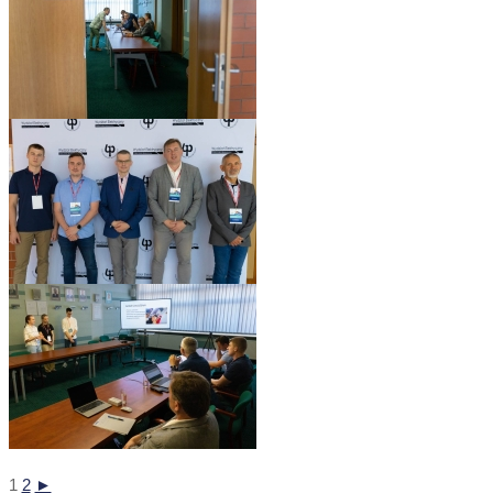
1
2
►