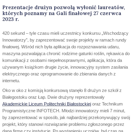
Prezentacje drużyn pozwolą wyłonić laureatów,
których poznamy na Gali finałowej 27 czerwca
2023 r.
420 sekund – tyle czasu mieli uczestnicy konkursu „Wschodzący
Innowatorzy”, by zaprezentować swoje projekty w ramach rundy
finałowej. Wśród nich była aplikacja do rozpoznawania udaru,
maszyna pozwalająca chronić rodzime gatunki roślin, rękawica do
komunikacji z osobami niepełnosprawnymi, aplikacja, która da
używanym książkom drugie życie, innowacyjny system zasilania
elektrycznego oraz oprogramowanie do zbierania danych z
internetu.
Oko w oko z komisją konkursową stanęło 8 drużyn ze szkół z
Białegostoku oraz Łap. Dwie drużyny reprezentowały
Akademickie Liceum Politechniki Białostockiej
oraz Technikum
Programistyczne INFOTECH. Młodzi innowatorzy mieli 7 minut,
by zaprezentować w sposób, jak najbardziej przekonywujący swój
projekt, który stanowi rozwiązanie problemu zgłoszonego przez
daną firmę czy instytucję. Po wystąpieniu uczniów, był czas na