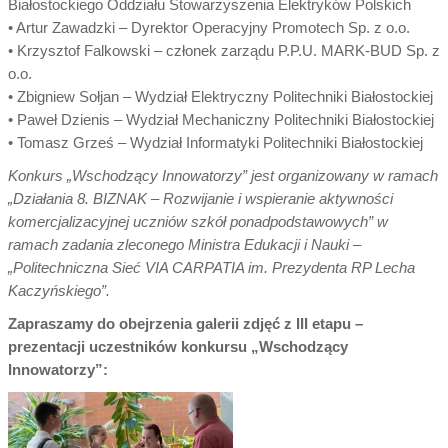
Białostockiego Oddziału Stowarzyszenia Elektryków Polskich
• Artur Zawadzki – Dyrektor Operacyjny Promotech Sp. z o.o.
• Krzysztof Falkowski – członek zarządu P.P.U. MARK-BUD Sp. z
o.o.
• Zbigniew Sołjan – Wydział Elektryczny Politechniki Białostockiej
• Paweł Dzienis – Wydział Mechaniczny Politechniki Białostockiej
• Tomasz Grześ – Wydział Informatyki Politechniki Białostockiej
Konkurs „Wschodzący Innowatorzy” jest organizowany w ramach
„Działania 8. BIZNAK – Rozwijanie i wspieranie aktywności
komercjalizacyjnej uczniów szkół ponadpodstawowych” w
ramach zadania zleconego Ministra Edukacji i Nauki –
„Politechniczna Sieć VIA CARPATIA im. Prezydenta RP Lecha
Kaczyńskiego”.
Zapraszamy do obejrzenia galerii zdjęć z III etapu –
prezentacji uczestników konkursu „Wschodzący
Innowatorzy”: