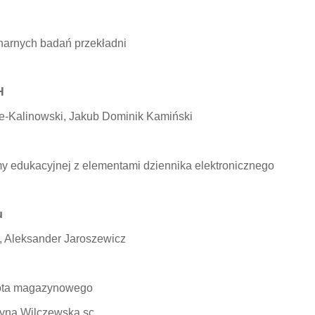
narnych badań przekładni
H
e-Kalinowski, Jakub Dominik Kamiński
y edukacyjnej z elementami dziennika elektronicznego
u
, Aleksander Jaroszewicz
bota magazynowego
zyna Wilczewska sc