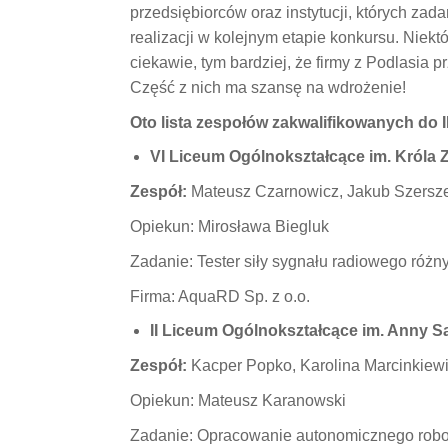
przedsiębiorców oraz instytucji, których za
realizacji w kolejnym etapie konkursu. Nie
ciekawie, tym bardziej, że firmy z Podlasia
Część z nich ma szansę na wdrożenie!
Oto lista zespołów zakwalifikowanych do I
VI Liceum Ogólnokształcące im. Króla
Zespół:
Mateusz Czarnowicz, Jakub Szersze
Opiekun: Mirosława Biegluk
Zadanie: Tester siły sygnału radiowego róż
Firma: AquaRD Sp. z o.o.
II Liceum Ogólnokształcące im. Anny 
Zespół:
Kacper Popko, Karolina Marcinkiewi
Opiekun: Mateusz Karanowski
Zadanie: Opracowanie autonomicznego ro