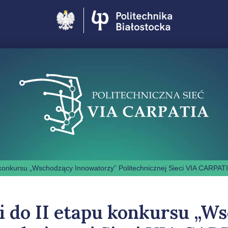
Politechnika Białostocka
pu konkursu „Wschodzący Innowatorzy” Politechnicznej Sieci VIA CARPAT
ji do II etapu konkursu „W