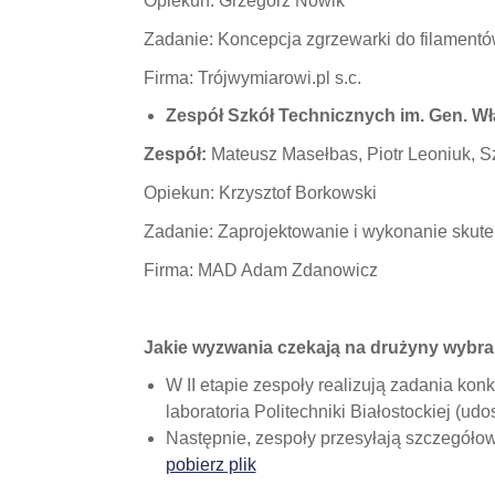
Opiekun: Grzegorz Nowik
Zadanie: Koncepcja zgrzewarki do filamentó
Firma: Trójwymiarowi.pl s.c.
Zespół Szkół Technicznych im. Gen. W
Zespół:
Mateusz Masełbas, Piotr Leoniuk, 
Opiekun: Krzysztof Borkowski
Zadanie: Zaprojektowanie i wykonanie skute
Firma: MAD Adam Zdanowicz
Jakie wyzwania czekają na drużyny wybr
W II etapie zespoły realizują zadania kon
laboratoria Politechniki Białostockiej (u
Następnie, zespoły przesyłają szczegóło
pobierz plik