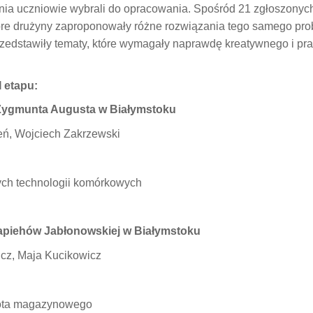
dania uczniowie wybrali do opracowania. Spośród 21 zgłoszonych
które drużyny zaproponowały różne rozwiązania tego samego p
 przedstawiły tematy, które wymagały naprawdę kreatywnego i p
I etapu:
 Zygmunta Augusta w Białymstoku
ń, Wojciech Zakrzewski
nych technologii komórkowych
Sapiehów Jabłonowskiej w Białymstoku
cz, Maja Kucikowicz
bota magazynowego