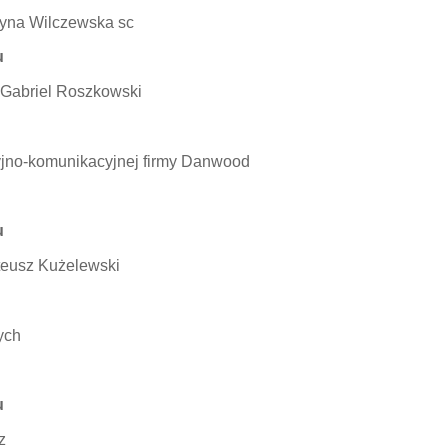
zyna Wilczewska sc
u
 Gabriel Roszkowski
yjno-komunikacyjnej firmy Danwood
u
teusz Kużelewski
ych
u
z