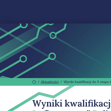
/
Aktualności
/
Wyniki kwalifikacji do II eta
Wyniki kwalifikac