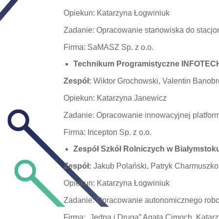
Opiekun: Katarzyna Łogwiniuk
Zadanie: Opracowanie stanowiska do stacjo
Firma: SaMASZ Sp. z o.o.
Technikum Programistyczne INFOTEC
Zespół:
Wiktor Grochowski, Valentin Banobr
Opiekun: Katarzyna Janewicz
Zadanie: Opracowanie innowacyjnej platform
Firma: Incepton Sp. z o.o.
Zespół Szkół Rolniczych w Białymstok
Zespół:
Jakub Polański, Patryk Charmuszko
Opiekun: Katarzyna Łogwiniuk
Zadanie: Opracowanie autonomicznego ro
Firma: „Jedna i Druga” Agata Cimoch, Katar