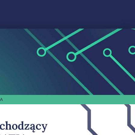
IA
schodzący