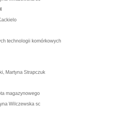
H
Kackielo
nych technologii komórkowych
i, Martyna Strapczuk
bota magazynowego
zyna Wilczewska sc