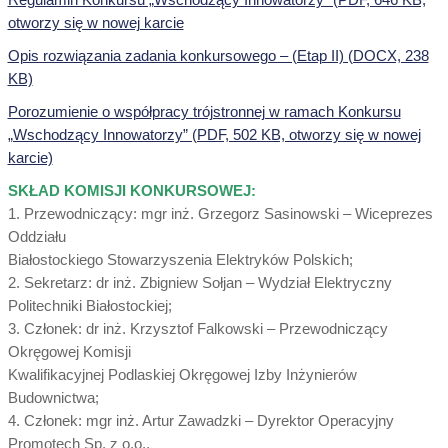
otworzy się w nowej karcie
Opis rozwiązania zadania konkursowego – (Etap II) (DOCX, 238
KB)
Porozumienie o współpracy trójstronnej w ramach Konkursu
„Wschodzący Innowatorzy” (PDF, 502 KB, otworzy się w nowej
karcie)
SKŁAD KOMISJI KONKURSOWEJ:
1. Przewodniczący: mgr inż. Grzegorz Sasinowski – Wiceprezes
Oddziału
Białostockiego Stowarzyszenia Elektryków Polskich;
2. Sekretarz: dr inż. Zbigniew Sołjan – Wydział Elektryczny
Politechniki Białostockiej;
3. Członek: dr inż. Krzysztof Falkowski – Przewodniczący
Okręgowej Komisji
Kwalifikacyjnej Podlaskiej Okręgowej Izby Inżynierów
Budownictwa;
4. Członek: mgr inż. Artur Zawadzki – Dyrektor Operacyjny
Promotech Sp. z o.o.,