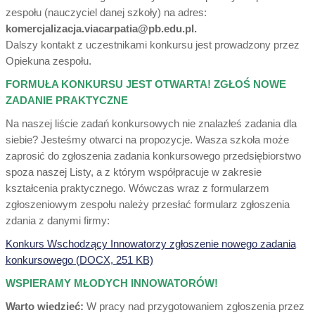
zespołu (nauczyciel danej szkoły) na adres:
komercjalizacja.viacarpatia@pb.edu.pl.
Dalszy kontakt z uczestnikami konkursu jest prowadzony przez
Opiekuna zespołu.
FORMUŁA KONKURSU JEST OTWARTA! ZGŁOŚ NOWE
ZADANIE PRAKTYCZNE
Na naszej liście zadań konkursowych nie znalazłeś zadania dla
siebie? Jesteśmy otwarci na propozycje. Wasza szkoła może
zaprosić do zgłoszenia zadania konkursowego przedsiębiorstwo
spoza naszej Listy, a z którym współpracuje w zakresie
kształcenia praktycznego. Wówczas wraz z formularzem
zgłoszeniowym zespołu należy przesłać formularz zgłoszenia
zdania z danymi firmy:
Konkurs Wschodzący Innowatorzy zgłoszenie nowego zadania
konkursowego (DOCX, 251 KB)
WSPIERAMY MŁODYCH INNOWATORÓW!
Warto wiedzieć:
W pracy nad przygotowaniem zgłoszenia przez