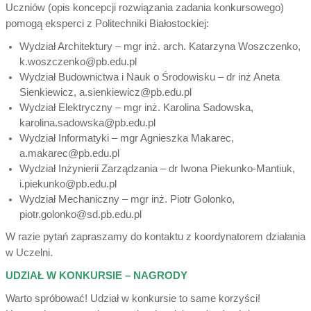
Uczniów (opis koncepcji rozwiązania zadania konkursowego)
pomogą eksperci z Politechniki Białostockiej:
Wydział Architektury – mgr inż. arch. Katarzyna Woszczenko,
k.woszczenko@pb.edu.pl
Wydział Budownictwa i Nauk o Środowisku – dr inż Aneta
Sienkiewicz, a.sienkiewicz@pb.edu.pl
Wydział Elektryczny – mgr inż. Karolina Sadowska,
karolina.sadowska@pb.edu.pl
Wydział Informatyki – mgr Agnieszka Makarec,
a.makarec@pb.edu.pl
Wydział Inżynierii Zarządzania – dr Iwona Piekunko-Mantiuk,
i.piekunko@pb.edu.pl
Wydział Mechaniczny – mgr inż. Piotr Golonko,
piotr.golonko@sd.pb.edu.pl
W razie pytań zapraszamy do kontaktu z koordynatorem działania
w Uczelni.
UDZIAŁ W KONKURSIE – NAGRODY
Warto spróbować! Udział w konkursie to same korzyści!