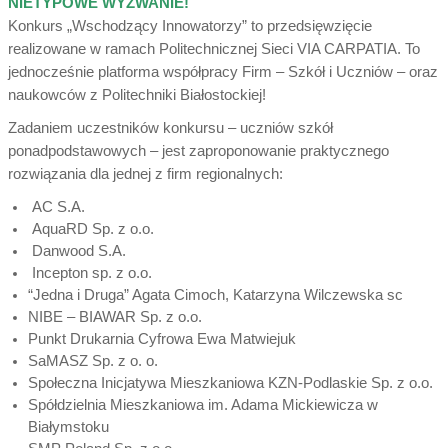
NIETYPOWE WYZWANIE!
Konkurs „Wschodzący Innowatorzy” to przedsięwzięcie
realizowane w ramach Politechnicznej Sieci VIA CARPATIA. To
jednocześnie platforma współpracy Firm – Szkół i Uczniów – oraz
naukowców z Politechniki Białostockiej!
Zadaniem uczestników konkursu – uczniów szkół
ponadpodstawowych – jest zaproponowanie praktycznego
rozwiązania dla jednej z firm regionalnych:
AC S.A.
AquaRD Sp. z o.o.
Danwood S.A.
Incepton sp. z o.o.
“Jedna i Druga” Agata Cimoch, Katarzyna Wilczewska sc
NIBE – BIAWAR Sp. z o.o.
Punkt Drukarnia Cyfrowa Ewa Matwiejuk
SaMASZ Sp. z o. o.
Społeczna Inicjatywa Mieszkaniowa KZN-Podlaskie Sp. z o.o.
Spółdzielnia Mieszkaniowa im. Adama Mickiewicza w
Białymstoku