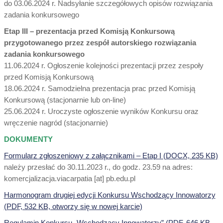
do 03.06.2024 r. Nadsyłanie szczegółowych opisów rozwiązania
zadania konkursowego
Etap III – prezentacja przed Komisją Konkursową
przygotowanego przez zespół autorskiego rozwiązania
zadania konkursowego
11.06.2024 r. Ogłoszenie kolejności prezentacji przez zespoły
przed Komisją Konkursową
18.06.2024 r. Samodzielna prezentacja prac przed Komisją
Konkursową (stacjonarnie lub on-line)
25.06.2024 r. Uroczyste ogłoszenie wyników Konkursu oraz
wręczenie nagród (stacjonarnie)
DOKUMENTY
Formularz zgłoszeniowy z załącznikami – Etap I (DOCX, 235 KB)
należy przesłać do 30.11.2023 r., do godz. 23.59 na adres:
komercjalizacja.viacarpatia [at] pb.edu.pl
Harmonogram drugiej edycji Konkursu Wschodzący Innowatorzy
(PDF, 532 KB, otworzy się w nowej karcie)
Regulamin Konkursu „Wschodzący Innowatorzy” (PDF, 646 KB,