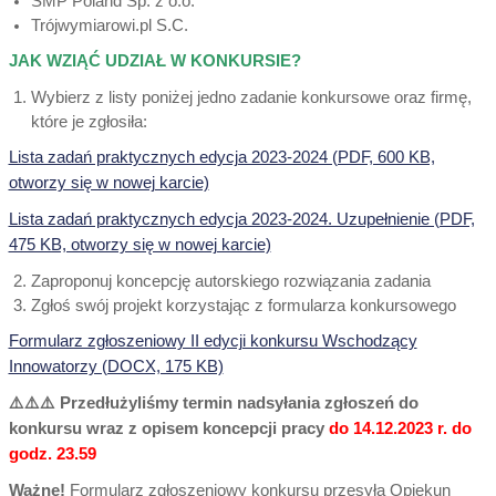
SMP Poland Sp. z o.o.
Trójwymiarowi.pl S.C.
JAK WZIĄĆ UDZIAŁ W KONKURSIE?
Wybierz z listy poniżej jedno zadanie konkursowe oraz firmę,
które je zgłosiła:
Lista zadań praktycznych edycja 2023-2024 (PDF, 600 KB,
otworzy się w nowej karcie)
Lista zadań praktycznych edycja 2023-2024. Uzupełnienie (PDF,
475 KB, otworzy się w nowej karcie)
Zaproponuj koncepcję autorskiego rozwiązania zadania
Zgłoś swój projekt korzystając z formularza konkursowego
Formularz zgłoszeniowy II edycji konkursu Wschodzący
Innowatorzy (DOCX, 175 KB)
⚠️⚠️⚠️ Przedłużyliśmy termin nadsyłania zgłoszeń do
konkursu wraz z opisem koncepcji pracy
do 14.12.2023 r. do
godz. 23.59
Ważne!
Formularz zgłoszeniowy konkursu przesyła Opiekun