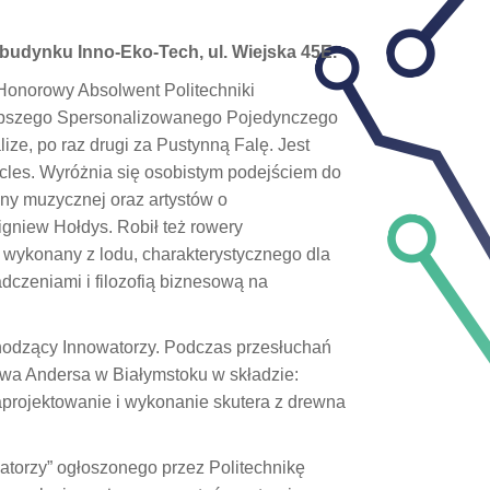
w budynku Inno-Eko-Tech, ul. Wiejska 45E.
Honorowy Absolwent Politechniki
ajlepszego Spersonalizowanego Pojedynczego
e, po raz drugi za Pustynną Falę. Jest
cles. Wyróżnia się osobistym podejściem do
eny muzycznej oraz artystów o
gniew Hołdys. Robił też rowery
 wykonany z lodu, charakterystycznego dla
adczeniami i filozofią biznesową na
hodzący Innowatorzy. Podczas przesłuchań
awa Andersa w Białymstoku w składzie:
aprojektowanie i wykonanie skutera z drewna
atorzy” ogłoszonego przez Politechnikę