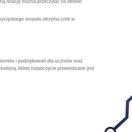
ną relację można przeczytać na stronie:
wycięskiego zespołu otrzyma czek w
yplomów i podziękowań dla uczniów oraz
olejną, której rozpoczęcie przewidziane jest