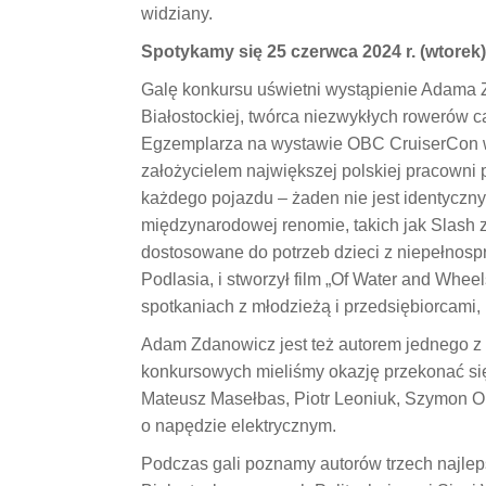
widziany.
Spotykamy się 25 czerwca 2024 r. (wtorek)
Galę konkursu uświetni wystąpienie Adama Z
Białostockiej, twórca niezwykłych rowerów 
Egzemplarza na wystawie OBC CruiserCon w L
założycielem największej polskiej pracown
każdego pojazdu – żaden nie jest identyczny
międzynarodowej renomie, takich jak Slash 
dostosowane do potrzeb dzieci z niepełnosp
Podlasia, i stworzył film „Of Water and Wheel
spotkaniach z młodzieżą i przedsiębiorcami,
Adam Zdanowicz jest też autorem jednego z
konkursowych mieliśmy okazję przekonać się
Mateusz Masełbas, Piotr Leoniuk, Szymon Ol
o napędzie elektrycznym.
Podczas gali poznamy autorów trzech najlep