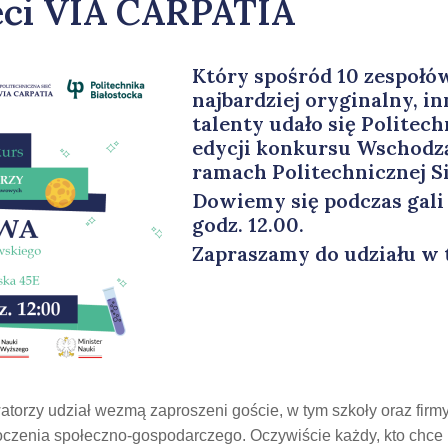
ieci VIA CARPATIA
Który spośród 10 zespołó
najbardziej oryginalny, i
talenty udało się Politech
edycji konkursu Wschodz
ramach Politechnicznej S
Dowiemy się podczas gali 
godz. 12.00.
Zapraszamy do udziału w
torzy udział wezmą zaproszeni goście, w tym szkoły oraz firmy,
toczenia społeczno-gospodarczego. Oczywiście każdy, kto chce 