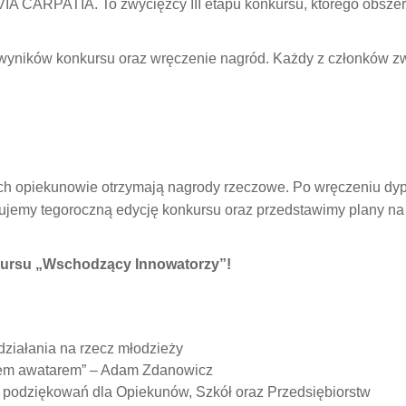
VIA CARPATIA. To zwycięzcy III etapu konkursu, którego obszer
 wyników konkursu oraz wręczenie nagród. Każdy z członków z
 ich opiekunowie otrzymają nagrody rzeczowe. Po wręczeniu d
jemy tegoroczną edycję konkursu oraz przedstawimy plany na k
nkursu „Wschodzący Innowatorzy”!
działania na rzecz młodzieży
tałem awatarem” – Adam Zdanowicz
 podziękowań dla Opiekunów, Szkół oraz Przedsiębiorstw