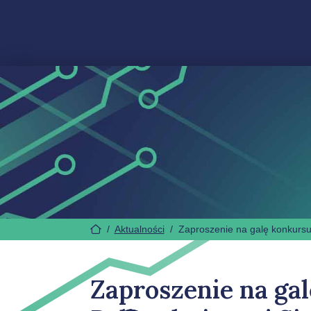
/
Aktualności
/
Zaproszenie na galę konkursu
Zaproszenie na ga