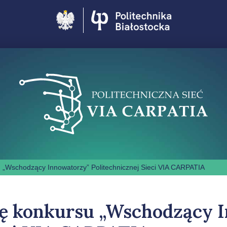
Politechnika Białostocka
 „Wschodzący Innowatorzy” Politechnicznej Sieci VIA CARPATIA
lę konkursu „Wschodzący 