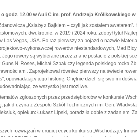
 o godz. 12.00 w Auli C im. prof. Andrzeja Królikowskiego 
danowicza „Książę z Bajkiem – czyli jak zostałem awatarem”. 
castomowych, dwukrotnie, w 2019 i 2024 roku, zdobył tytuł N
as Vegas, USA. Po raz pierwszy za pojazd o nazwie Materializ
i projektowo-wykonawczej rowerów niestandardowych, Mad Bicy
. Jego rowery są wybierane przez znane postacie z polskiej sc
z Guns N’ Roses, Michał Szpak czy legenda polskiego rocka Zbi
rawnościami. Zaprojektował również pierwszy na świecie rower
s”, opowiadający jego historię. Chętnie dzieli się swoimi doświ
 udowadniając, że wszystko jest możliwe.
 tematów zgłoszonych przez przedsiębiorców w konkursie Wsc
, jak drużyna z Zespołu Szkół Technicznych im. Gen. Władysł
eksiuk, opiekun: Łukasz Lipski, poradziła dobie z zadaniem: Z
szych rozwiązań w drugiej edycji konkursu „Wschodzący Innow