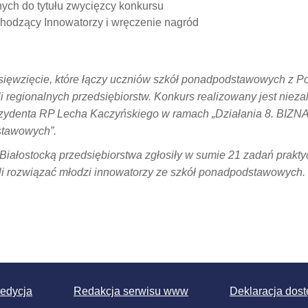
ych do tytułu zwycięzcy konkursu
odzący Innowatorzy i wręczenie nagród
ięwzięcie, które łączy uczniów szkół ponadpodstawowych z Po
li regionalnych przedsiębiorstw. Konkurs realizowany jest niezal
ezydenta RP Lecha Kaczyńskiego w ramach „Działania 8. BIZNA
stawowych”.
Białostocką przedsiębiorstwa zgłosiły w sumie 21 zadań prakty
owali rozwiązać młodzi innowatorzy ze szkół ponadpodstawowych.
 edycja
Redakcja serwisu www
Deklaracja dost