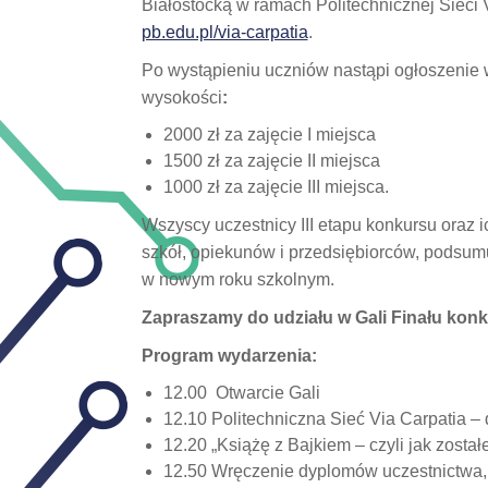
Białostocką w ramach Politechnicznej Sieci 
pb.edu.pl/via-carpatia
.
Po wystąpieniu uczniów nastąpi ogłoszenie
wysokości
:
2000 zł za zajęcie I miejsca
1500 zł za zajęcie II miejsca
1000 zł za zajęcie III miejsca.
Wszyscy uczestnicy III etapu konkursu oraz
szkół, opiekunów i przedsiębiorców, podsumu
w nowym roku szkolnym.
Zapraszamy do udziału w Gali Finału ko
Program wydarzenia:
12.00 Otwarcie Gali
12.10 Politechniczna Sieć Via Carpatia – 
12.20 „Książę z Bajkiem – czyli jak zos
12.50 Wręczenie dyplomów uczestnictwa,