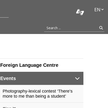
stocka
Languag
Search ...
Se
Foreign Language Centre
Events
Photography-lexical contest ‘There’s
more to me than being a student’