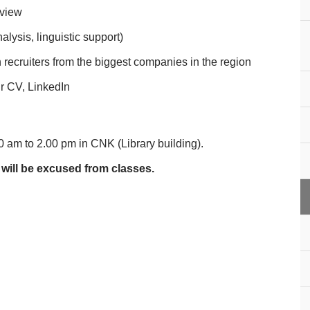
rview
alysis, linguistic support)
h recruiters from the biggest companies in the region
ur CV, LinkedIn
0 am to 2.00 pm in CNK (Library building).
 will be excused from classes.