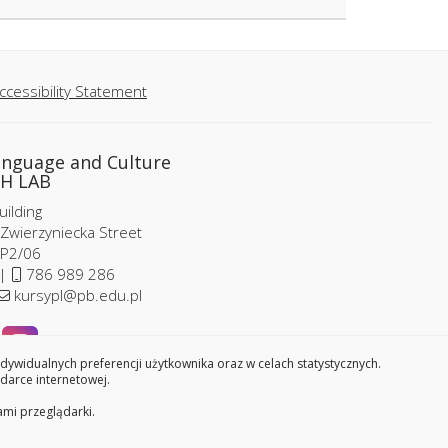
ccessibility Statement
anguage and Culture
H LAB
ilding
 Zwierzyniecka Street
P2/06
 |
786 989 286
kursypl@pb.edu.pl
widualnych preferencji użytkownika oraz w celach statystycznych.
darce internetowej.
ami przeglądarki.