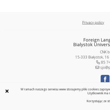
Privacy policy
Foreign Lan
Bialystok Univers
CNK bu
15-333 Białystok, 16
85 74
sjo@p
×
W ramach naszego serwisu www stosujemy pliki cookies zapisywa
Użytkownik ma m
Korzystając ze s
Language switcher