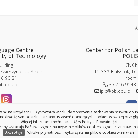
A
guage Centre
Center for Polish L
ity of Technology
POLIS
ilding
CNK bu
 Zwierzyniecka Street
15-333 Białystok, 16
6 90 21
room 
b.edu.pl
85 746 9143
iplc@pb.edu.pl |
ne na urządzeniu użytkownika w celu dostosowania zachowania serwisu do indy
ożliwość samodzielnej zmiany ustawień dotyczących cookies w swojej przeglą
Copyright © 2024 Bialystok University of Technology
Więcej informacji można znaleźć w
Polityce Prywatności
trony wyrażają Państwo zgodę na używanie plików cookies, zgodnie z ustawieni
Akceptuję
Politykę prywatności i wykorzystania plików cookies w serwisie.