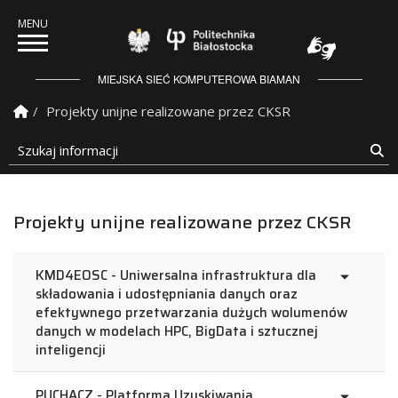
Politechnika Białostock
MIEJSKA SIEĆ KOMPUTEROWA BIAMAN
Strona Główna
Projekty unijne realizowane przez CKSR
Szukaj informacji
Sz
Projekty unijne realizowane przez CKSR
KMD4EOSC - Uniwersalna infrastruktura dla
składowania i udostępniania danych oraz
efektywnego przetwarzania dużych wolumenów
danych w modelach HPC, BigData i sztucznej
inteligencji
PUCHACZ - Platforma Uzyskiwania