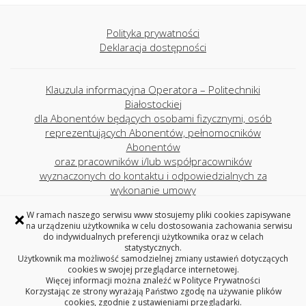
Polityka prywatności
Deklaracja dostępności
Klauzula informacyjna Operatora – Politechniki
Białostockiej
dla Abonentów będących osobami fizycznymi, osób
reprezentujących Abonentów, pełnomocników
Abonentów
oraz pracowników i/lub współpracowników
wyznaczonych do kontaktu i odpowiedzialnych za
wykonanie umowy
×
W ramach naszego serwisu www stosujemy pliki cookies zapisywane
na urządzeniu użytkownika w celu dostosowania zachowania serwisu
CENTRUM USŁUG INFORMATYCZNYCH
do indywidualnych preferencji użytkownika oraz w celach
POLITECHNIKA BIAŁOSTOCKA
statystycznych.
Użytkownik ma możliwość samodzielnej zmiany ustawień dotyczących
ul. Wiejska 45A, 15-351 Białystok
cookies w swojej przeglądarce internetowej.
tel. 85 746 91 55 (sekretariat), fax 85 746 91 56
Więcej informacji można znaleźć w
Polityce Prywatności
REGON: 000001672, NIP: 542-020-87-21
Korzystając ze strony wyrażają Państwo zgodę na używanie plików
cookies, zgodnie z ustawieniami przeglądarki.