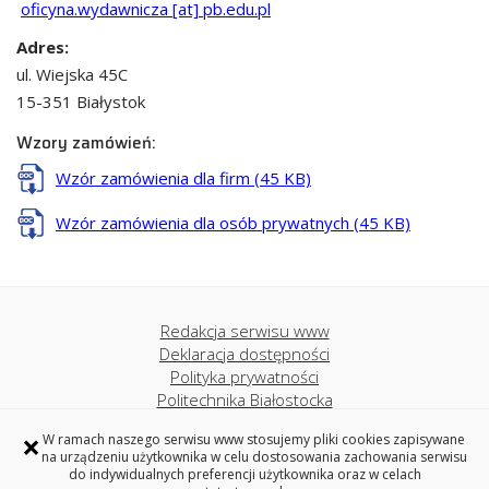
oficyna.wydawnicza [at] pb.edu.pl
Adres:
ul. Wiejska 45C
15-351 Białystok
Wzory zamówień:
Wzór zamówienia dla firm (45 KB)
Wzór zamówienia dla osób prywatnych (45 KB)
Redakcja serwisu www
Deklaracja dostępności
Polityka prywatności
Politechnika Białostocka
×
W ramach naszego serwisu www stosujemy pliki cookies zapisywane
na urządzeniu użytkownika w celu dostosowania zachowania serwisu
OFICYNA WYDAWNICZA
do indywidualnych preferencji użytkownika oraz w celach
POLITECHNIKI BIAŁOSTOCKIEJ