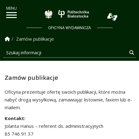
Politechnika Białostock
OFICYNA WYDAWNICZA
Strona Główna
Zamów publikacje
Szukaj informacji
Sz
Zamów publikacje
Oficyna prezentuje ofertę swoich publikacji, które można
nabyć drogą wysyłkową, zamawiając listownie, faxem lub e-
mailem.
Kontakt:
Jolanta Hanus – referent ds. administracyjnych
85 746 91 37