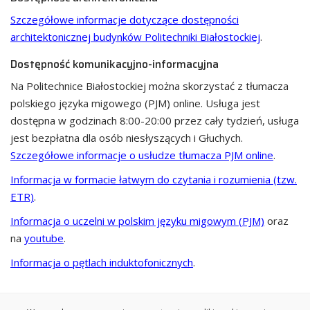
Szczegółowe informacje dotyczące dostępności
architektonicznej budynków Politechniki Białostockiej
.
Dostępność komunikacyjno-informacyjna
Na Politechnice Białostockiej można skorzystać z tłumacza
polskiego języka migowego (PJM) online. Usługa jest
dostępna w godzinach 8:00-20:00 przez cały tydzień, usługa
jest bezpłatna dla osób niesłyszących i Głuchych.
Szczegółowe informacje o usłudze tłumacza PJM online
.
Informacja w formacie łatwym do czytania i rozumienia (tzw.
ETR)
.
Informacja o uczelni w polskim języku migowym (PJM)
oraz
na
youtube
.
Informacja o pętlach induktofonicznych
.