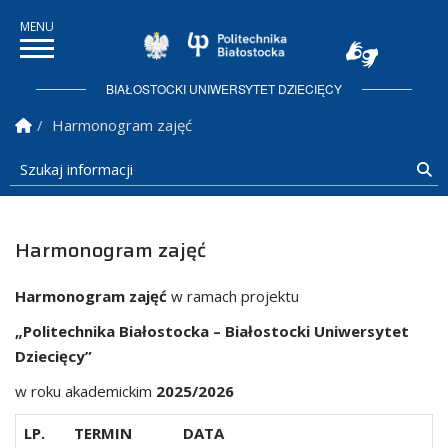
Politechnika Białostock
BIAŁOSTOCKI UNIWERSYTET DZIECIĘCY
Strona Główna
Harmonogram zajęć
Szukaj informacji
Sz
Harmonogram zajęć
Harmonogram zajęć
w ramach projektu
„Politechnika Białostocka – Białostocki Uniwersytet
Dziecięcy”
w roku akademickim
2025/2026
LP.
TERMIN
DATA