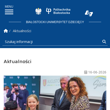
Politechnika Białostock
BIAŁOSTOCKI UNIWERSYTET DZIECIĘCY
Strona Główna
Aktualności
Szukaj informacji
Sz
Aktualności
16-06-2026