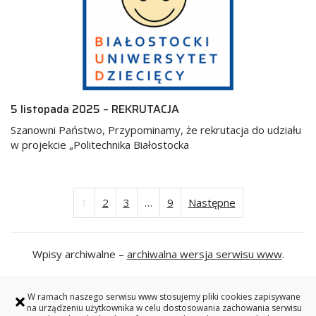
5 listopada 2025 – REKRUTACJA
Szanowni Państwo, Przypominamy, że rekrutacja do udziału
w projekcie „Politechnika Białostocka
1
2
3
…
9
Następne
Stronicowanie
wpisów
Wpisy archiwalne –
archiwalna wersja serwisu www
.
×
W ramach naszego serwisu www stosujemy pliki cookies zapisywane
na urządzeniu użytkownika w celu dostosowania zachowania serwisu
Redakcja serwisu www