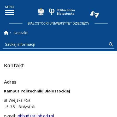
Politechnika Białostock
BIAŁOSTOCKI UNIWERSYTET DZIECIĘCY
Strona Główna
Kontakt
Szukaj informacji
Sz
Kontakt
Adres
Kampus Politechniki Białostockiej
ul. Wiejska 45a
15-351 Białystok
e-mail:
pbbud [at] pb.edu.pl