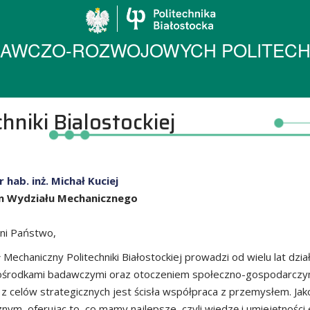
Politechnika Biało
AWCZO-ROZWOJOWYCH POLITECHN
hniki Bialostockiej
r hab. inż. Michał Kuciej
n Wydziału Mechanicznego
ni Państwo,
 Mechaniczny Politechniki Białostockiej prowadzi od wielu lat d
ośrodkami badawczymi oraz otoczeniem społeczno-gospodarczym, z
z celów strategicznych jest ścisła współpraca z przemysłem. Ja
znym, oferując to, co mamy najlepsze, czyli wiedzę i umiejętnoś