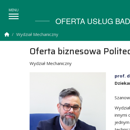
OFERTA USŁUG BAD
Strona Główna
Wydział Mechaniczny
Oferta biznesowa Politec
Wydział Mechaniczny
prof. d
Dzieka
Szanow
Wydział
innymi 
jednym 
technic