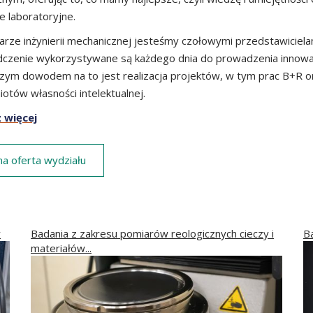
e laboratoryjne.
rze inżynierii mechanicznej jesteśmy czołowymi przedstawicielam
czenie wykorzystywane są każdego dnia do prowadzenia innowacy
zym dowodem na to jest realizacja projektów, w tym prac B+R ora
otów własności intelektualnej.
 więcej
na oferta wydziału
w
Badania z zakresu pomiarów reologicznych cieczy i
B
materiałów...