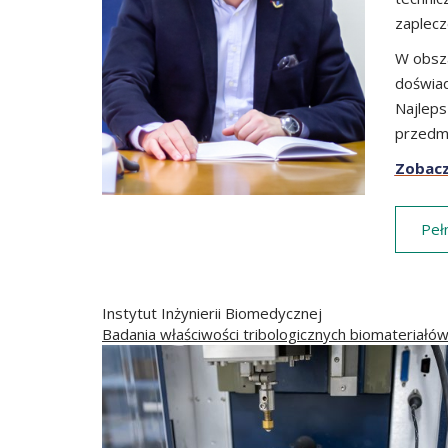
zaplecz
W obsza
doświad
Najleps
przedmi
Zobacz
Peł
Instytut Inżynierii Biomedycznej
Badania właściwości tribologicznych biomateriałó