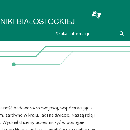
stocka
IKI BIAŁOSTOCKIEJ
Szukaj informacji
Szu
ziałalność badawczo-rozwojową, współpracując z
arówno w kraju, jak i na świecie. Naszą rolą i
ko Wydział chcemy uczestniczyć w postępie
ci eksperckie naszych pracowników oraz unikatowe