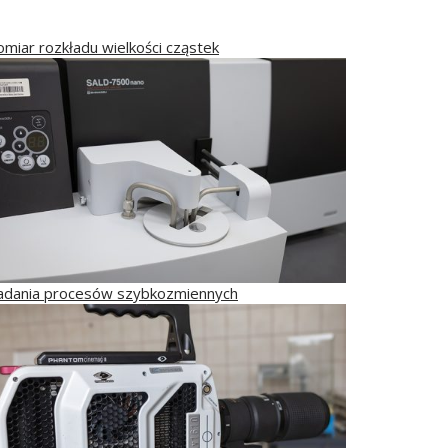
omiar rozkładu wielkości cząstek
adania procesów szybkozmiennych