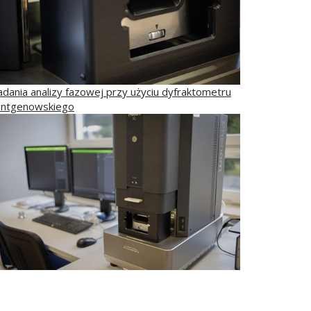
adania analizy fazowej przy użyciu dyfraktometru
entgenowskiego