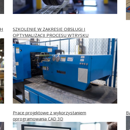
CH
SZKOLENIE W ZAKRESIE OBSŁUGI I
OPTYMALIZACJI PROCESU WTRYSKU
Prace projektowe z wykorzystaniem
Ba
oprogramowania CAD 3D