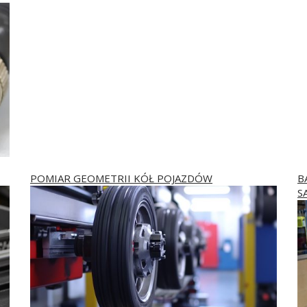
POMIAR GEOMETRII KÓŁ POJAZDÓW
B
S