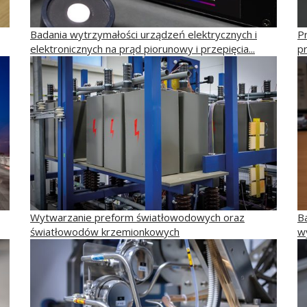
Badania wytrzymałości urządzeń elektrycznych i
P
elektronicznych na prąd piorunowy i przepięcia...
p
Wytwarzanie preform światłowodowych oraz
B
światłowodów krzemionkowych
w