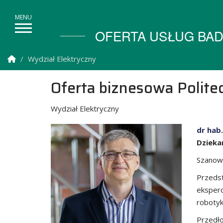
OFERTA USŁUG BAD
Strona Główna
Wydział Elektryczny
Oferta biznesowa Politec
Wydział Elektryczny
dr hab.
Dzieka
Szanow
Przedst
eksperc
robotyki
Przedło