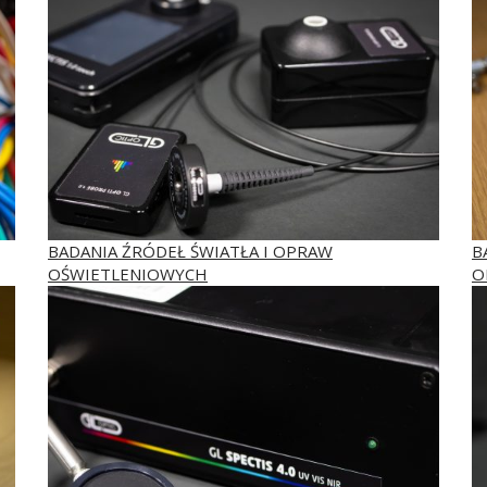
BADANIA ŹRÓDEŁ ŚWIATŁA I OPRAW
B
OŚWIETLENIOWYCH
O