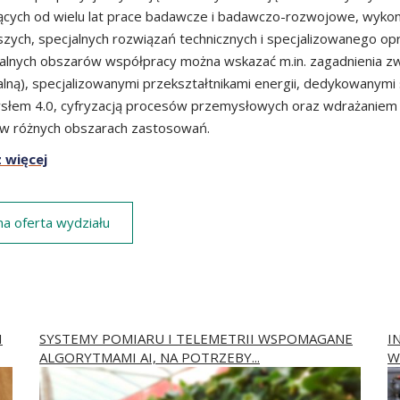
jących od wielu lat prace badawcze i badawczo-rozwojowe, wyko
zych, specjalnych rozwiązań technicznych i specjalizowanego o
alnych obszarów współpracy można wskazać m.in. zagadnienia z
lną), specjalizowanymi przekształtnikami energii, dedykowanym
łem 4.0, cyfryzacją procesów przemysłowych oraz wdrażaniem 
w różnych obszarach zastosowań.
 więcej
na oferta wydziału
I
SYSTEMY POMIARU I TELEMETRII WSPOMAGANE
I
ALGORYTMAMI AI, NA POTRZEBY...
W