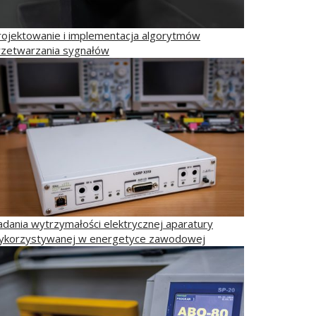
rojektowanie i implementacja algorytmów
rzetwarzania sygnałów
adania wytrzymałości elektrycznej aparatury
ykorzystywanej w energetyce zawodowej