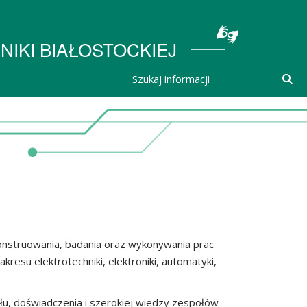
stocka
IKI BIAŁOSTOCKIEJ
Szukaj informacji
Szu
onstruowania, badania oraz wykonywania prac
resu elektrotechniki, elektroniki, automatyki,
łu, doświadczenia i szerokiej wiedzy zespołów