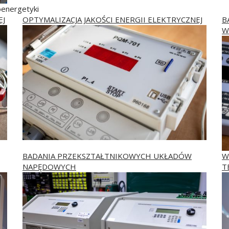
roenergetyki
EJ
OPTYMALIZACJA JAKOŚCI ENERGII ELEKTRYCZNEJ
B
W
BADANIA PRZEKSZTAŁTNIKOWYCH UKŁADÓW
W
NAPĘDOWYCH
T