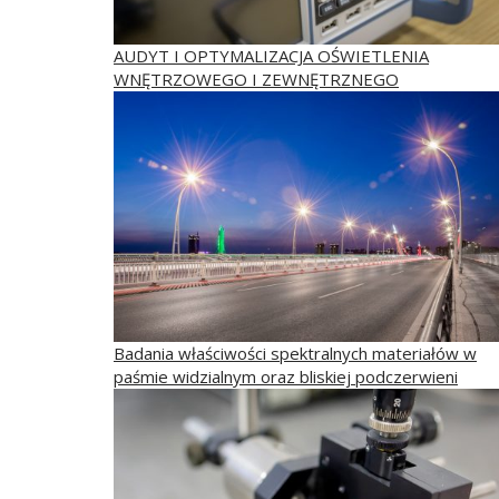
AUDYT I OPTYMALIZACJA OŚWIETLENIA
WNĘTRZOWEGO I ZEWNĘTRZNEGO
Badania właściwości spektralnych materiałów w
paśmie widzialnym oraz bliskiej podczerwieni