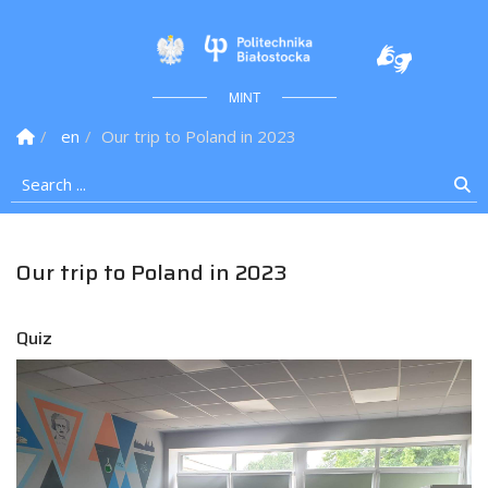
Politechnika Białostock
MINT
Homepage
en
Our trip to Poland in 2023
Search ...
Se
Our trip to Poland in 2023
Quiz