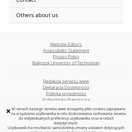
Others about us
Website Editors
Accessibility Statement
Privacy Policy
Białystok Univeristy of Technology
Redakcja serwisu www
Deklaracja Dostępności
Polityka prywatności
Politechnika Białostocka
×
W ramach naszego serwisu www stosujemy pliki cookies zapisywane
na urządzeniu użytkownika w celu dostosowania zachowania serwisu
Project MINT
do indywidualnych preferencji użytkownika oraz w celach
Akademickie Liceum Ogólnokształcące
statystycznych.
Politechniki Białostockiej
Użytkownik ma możliwość samodzielnej zmiany ustawień dotyczących