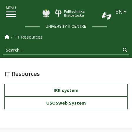
Languag
Politechnika Białostock
UNIVERSITY IT CENTRE
Homepage
IT Resources
Search ...
Se
IT Resources
IRK system
USOSweb System