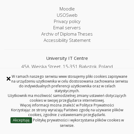
Moodle
USOSweb
Privacy policy
Email servers
Archiv of Diploma Theses
Accessibility Statement
University IT Centre
45A, Wiejska Street, 15-351 Bialystok, Poland
Phone 85 746 97 75
×
W ramach naszego serwisu www stosujemy pliki cookies zapisywane
e-mail: uci@pb.edu.pl
na urządzeniu użytkownika w celu dostosowania zachowania serwisu
Copyright © 2026 Bialystok University of Technology
do indywidualnych preferencji użytkownika oraz w celach
statystycznych.
Użytkownik ma możliwość samodzielnej zmiany ustawień dotyczących
Language switcher
cookies w swojej przeglądarce internetowej.
Więcej informacji można znaleźć w
Polityce Prywatności
Korzystając ze strony wyrażają Państwo zgodę na używanie plików
cookies, zgodnie z ustawieniami przeglądarki.
Akceptuję
Politykę prywatności i wykorzystania plików cookies w
serwisie.