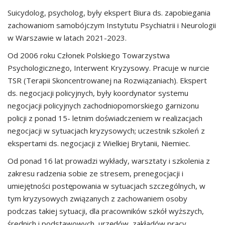
Suicydolog, psycholog, były ekspert Biura ds. zapobiegania
zachowaniom samobójczym Instytutu Psychiatrii i Neurologii
w Warszawie w latach 2021-2023.
Od 2006 roku Członek Polskiego Towarzystwa
Psychologicznego, Interwent Kryzysowy. Pracuje w nurcie
TSR (Terapii Skoncentrowanej na Rozwiązaniach). Ekspert
ds. negocjacji policyjnych, były koordynator systemu
negocjacji policyjnych zachodniopomorskiego garnizonu
policji z ponad 15- letnim doświadczeniem w realizacjach
negocjacji w sytuacjach kryzysowych; uczestnik szkoleń z
ekspertami ds. negocjacji z Wielkiej Brytanii, Niemiec.
Od ponad 16 lat prowadzi wykłady, warsztaty i szkolenia z
zakresu radzenia sobie ze stresem, prenegocjacji i
umiejętności postępowania w sytuacjach szczególnych, w
tym kryzysowych związanych z zachowaniem osoby
podczas takiej sytuacji, dla pracowników szkół wyższych,
średnich i podstawowych, urzędów, zakładów pracy,