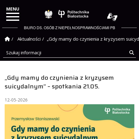
Politechnika Białostock
BIURO DS. OSÓB Z NIEPEŁNOSPRAWNOŚCIAMI PB
Strona Główna
Aktualności
„Gdy mamy do czynienia z kryzysem suicyd
Szukaj informacji
Sz
„Gdy mamy do czynienia z kryzysem
suicydalnym” – spotkania 21.05.
12-05-2026