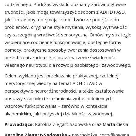
codziennego. Podczas wykładu poznamy zarówno główne
trudności, jakie mogą towarzyszyć osobom z ADHD i ASD,
jak i ich zasoby, obejmujące m.in. twórcze podejście do
problemów, oryginalne style myślenia, wysoką wytrwałość
czy szczególną wrażliwość sensoryczną. Omówimy strategie
wspierające codzienne funkcjonowanie, dostępne formy
pomocy, praktyczne sposoby tworzenia dostosowań w
przestrzeni akademickiej oraz znaczenie świadomości
własnego neurotypu dla rozwoju osobistego i zawodowego.
Celem wykładu jest przekazanie praktycznej, rzetelnej i
merytorycznej wiedzy na temat ADHD i ASD w
perspektywie neuroróżnorodności, a także kształtowanie
postawy szacunku i zrozumienia wobec odmiennych
wzorców funkcjonowania – zarówno w kontekście
akademickim, jak i przyszłej działalności zawodowej.
Prowadzące:
Karolina Ziegart-Sadowska oraz Marta Cieśla
Karolina Ziegart-Sadowska
– psycholożka, certyfikowana