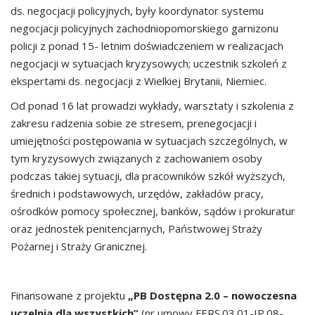
ds. negocjacji policyjnych, były koordynator systemu
negocjacji policyjnych zachodniopomorskiego garnizonu
policji z ponad 15- letnim doświadczeniem w realizacjach
negocjacji w sytuacjach kryzysowych; uczestnik szkoleń z
ekspertami ds. negocjacji z Wielkiej Brytanii, Niemiec.
Od ponad 16 lat prowadzi wykłady, warsztaty i szkolenia z
zakresu radzenia sobie ze stresem, prenegocjacji i
umiejętności postępowania w sytuacjach szczególnych, w
tym kryzysowych związanych z zachowaniem osoby
podczas takiej sytuacji, dla pracowników szkół wyższych,
średnich i podstawowych, urzędów, zakładów pracy,
ośrodków pomocy społecznej, banków, sądów i prokuratur
oraz jednostek penitencjarnych, Państwowej Straży
Pożarnej i Straży Granicznej.
Finansowane z projektu
„PB Dostępna 2.0 – nowoczesna
uczelnia dla wszystkich”
(nr umowy FERS.03.01-IP.08-