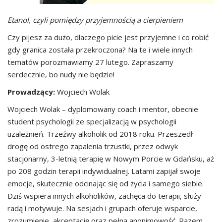
Etanol, czyli pomiędzy przyjemnością a cierpieniem
Czy pijesz za dużo, dlaczego picie jest przyjemne i co robić
gdy granica została przekroczona? Na te i wiele innych
tematów porozmawiamy 27 lutego. Zapraszamy
serdecznie, bo nudy nie będzie!
Prowadzący:
Wojciech Wolak
Wojciech Wolak – dyplomowany coach i mentor, obecnie
student psychologii ze specjalizacją w psychologii
uzależnień. Trzeźwy alkoholik od 2018 roku. Przeszedł
drogę od ostrego zapalenia trzustki, przez odwyk
stacjonarny, 3-letnią terapię w Nowym Porcie w Gdańsku, aż
po 208 godzin terapii indywidualnej. Latami zapijał swoje
emocje, skutecznie odcinając się od życia i samego siebie.
Dziś wspiera innych alkoholików, zachęca do terapii, służy
radą i motywuje. Na sesjach i grupach oferuje wsparcie,
zrozumienie, akceptację oraz pełną anonimowość. Razem