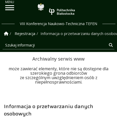
Politechnika Białostock
VIII Konferencja Naukowo-Techniczna TEFEN
Strona Główna
Rejestracja
Informacja o przetwarzaniu danych osob
Szukaj informacji
Sz
Archiwalny serwis www
może zawierać elementy, które nie są dostępne dla
szerokiego grona odbiorców
ze szczególnym uwzględnieniem osób z
niepełnosprawnościami.
Informacja o przetwarzaniu danych
osobowych