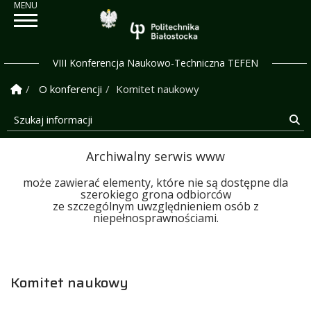
Politechnika Białostock
VIII Konferencja Naukowo-Techniczna TEFEN
Strona Główna
O konferencji
Komitet naukowy
Szukaj informacji
Sz
Archiwalny serwis www
może zawierać elementy, które nie są dostępne dla
szerokiego grona odbiorców
ze szczególnym uwzględnieniem osób z
niepełnosprawnościami.
Komitet naukowy