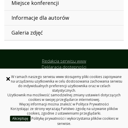
Miejsce konferencji
Informacje dla autorów
Galeria zdjęć
Redakcja serwisu www
Deklaracja dostępności
Polityka prywatności
×
W ramach naszego serwisu www stosujemy pliki cookies zapisywane
Politechnika Białostocka
na urządzeniu użytkownika w celu dostosowania zachowania serwisu
do indywidualnych preferencji użytkownika oraz w celach
statystycznych.
Użytkownik ma możliwość samodzielnej zmiany ustawień dotyczących
VIII Konferencja Naukowo-Techniczna TEFEN
cookies w swojej przeglądarce internetowej.
Więcej informacji można znaleźć w
Polityce Prywatności
Politechnika Białostocka
Korzystając ze strony wyrażają Państwo zgodę na używanie plików
cookies, zgodnie z ustawieniami przeglądarki.
ul. Wiejska 45A, 15-351 Białystok
Akceptuję
Politykę prywatności i wykorzystania plików cookies w
Copyright © 2025 Politechnika Białostocka
serwisie.