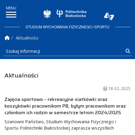
Politechnika Białostock
STUDIUM WYCHOWANIA FIZYCZNEGO I SPORTU
Strona Główna
Aktualności
Szukaj informacji
Sz
Aktualności
18-02-2025
Zajęcia sportowo – rekreacyjne siatkówki oraz
koszykówki pracownikom PB, byłym pracownikom oraz
członkom ich rodzin w semestrze letnim 2024/2025
Szanowni Państwo, Studium Wychowania Fizycznego i
Sportu Politechniki Białostockiej zaprasza wszystkich