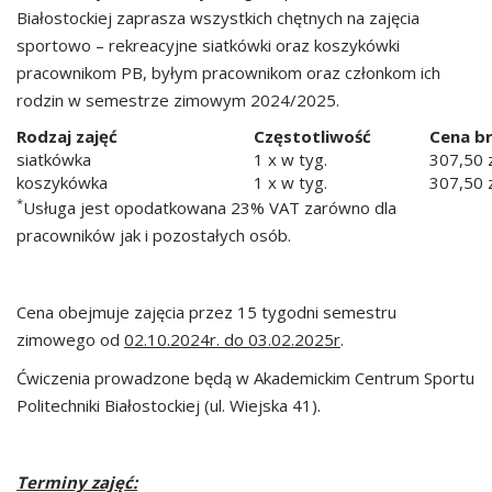
Białostockiej zaprasza wszystkich chętnych na zajęcia
sportowo – rekreacyjne siatkówki oraz koszykówki
pracownikom PB, byłym pracownikom oraz członkom ich
rodzin w semestrze zimowym 2024/2025.
Rodzaj zajęć
Częstotliwość
Cena b
siatkówka
1 x w tyg.
307,50 
koszykówka
1 x w tyg.
307,50 
*
Usługa jest opodatkowana 23% VAT zarówno dla
pracowników jak i pozostałych osób.
Cena obejmuje zajęcia przez 15 tygodni semestru
zimowego od
02.10.2024r. do 03.02.2025r
.
Ćwiczenia prowadzone będą w Akademickim Centrum Sportu
Politechniki Białostockiej (ul. Wiejska 41).
Terminy zajęć: