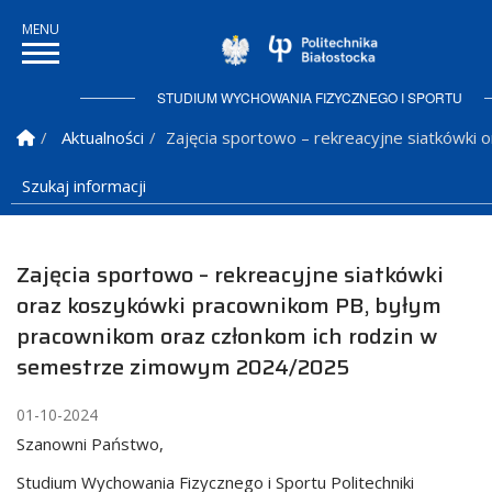
Politechnika Bi
STUDIUM WYCHOWANIA FIZYCZNEGO I SPORTU
Strona Główna
Aktualności
Zajęcia sportowo – rekreacyjne siatkówk
Szukaj informacji
Zajęcia sportowo – rekreacyjne siatkówki
oraz koszykówki pracownikom PB, byłym
pracownikom oraz członkom ich rodzin w
semestrze zimowym 2024/2025
01-10-2024
Szanowni Państwo,
Studium Wychowania Fizycznego i Sportu Politechniki