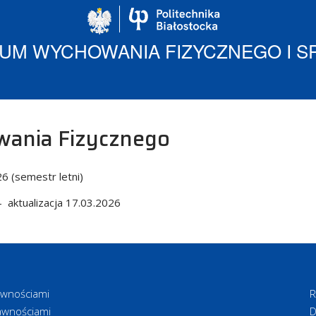
Politechnika Biało
IUM WYCHOWANIA FIZYCZNEGO I S
wania Fizycznego
6 (semestr letni)
 aktualizacja 17.03.2026
awnościami
R
awnościami
D