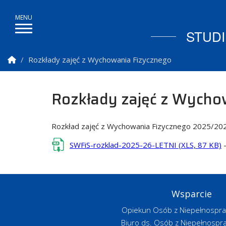
STUD
Strona Główna
Rozkłady zajęć z Wychowania Fizycznego
Rozkłady zajęć z Wycho
Rozkład zajęć z Wychowania Fizycznego 2025/202
SWFiS-rozklad-2025-26-LETNI (XLS, 87 KB)
–
Wsparcie
Opiekun Osób z Niepełnospr
Biuro ds. Osób z Niepełnospr