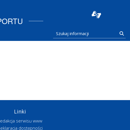
stocka
PORTU
Szukaj informacji
Szu
Linki
edakcja serwisu www
eklaracja dostępności