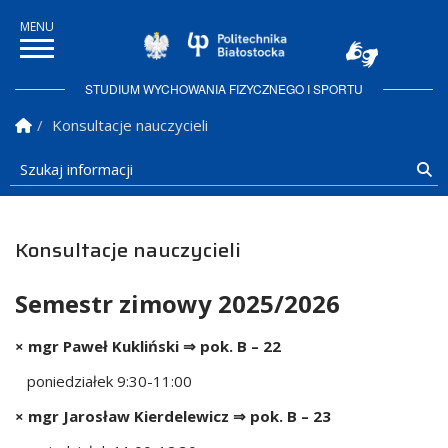
Politechnika Białostock
STUDIUM WYCHOWANIA FIZYCZNEGO I SPORTU
Strona Główna
Konsultacje nauczycieli
Szukaj informacji
Sz
Konsultacje nauczycieli
Semestr zimowy 2025/2026
× mgr Paweł Kukliński ⇒ pok. B – 22
poniedziałek 9:30-11:00
× mgr Jarosław Kierdelewicz ⇒ pok. B – 23