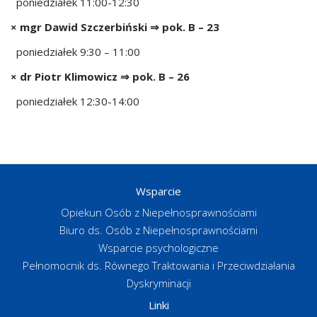
poniedziałek 11:00-12:30
× mgr Dawid Szczerbiński ⇒ pok. B – 23
poniedziałek 9:30 – 11:00
× dr Piotr Klimowicz ⇒ pok. B – 26
poniedziałek 12:30-14:00
Wsparcie
Opiekun Osób z Niepełnosprawnościami
Biuro ds. Osób z Niepełnosprawnościami
Wsparcie psychologiczne
Pełnomocnik ds. Równego Traktowania i Przeciwdziałania
Dyskryminacji
Linki