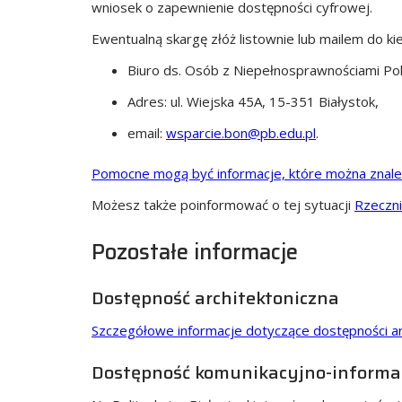
wniosek o zapewnienie dostępności cyfrowej.
Ewentualną skargę złóż listownie lub mailem do k
Biuro ds. Osób z Niepełnosprawnościami Polit
Adres:
ul. Wiejska 45A, 15-351 Białystok
,
email:
wsparcie.bon@pb.edu.pl
.
Pomocne mogą być informacje, które można znale
Możesz także poinformować o tej sytuacji
Rzeczni
Pozostałe informacje
Dostępność architektoniczna
Szczegółowe informacje dotyczące dostępności arc
Dostępność komunikacyjno-informa