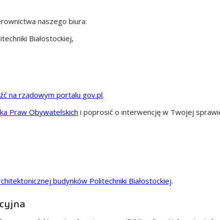
ierownictwa naszego biura:
echniki Białostockiej
,
źć na rządowym portalu gov.pl
.
ka Praw Obywatelskich
i poprosić o interwencję w Twojej sprawi
hitektonicznej budynków Politechniki Białostockiej
.
cyjna