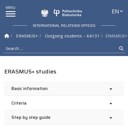
Languag
Politechnika Białostock
INTERNATIONAL RELATIONS OFFICES
Homepage
ERASMUS+
Outgoing students – KA131
ERASMUS+ 
Search ...
Se
ERASMUS+ studies
Basic information
Criteria
Step by step guide