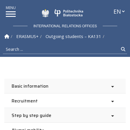
Languag
Politechnika Białostock
INTERNATIONAL RELATIONS OFFICES
Homepage
ERASMUS+
Outgoing students – KA131
Search ...
Se
Basic information
Recruitment
Step by step guide