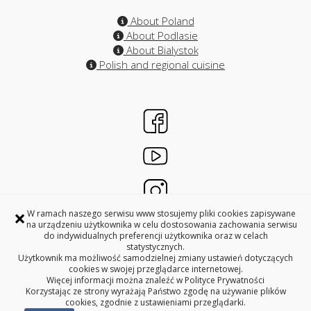
About Poland
About Podlasie
About Bialystok
Polish and regional cuisine
×
W ramach naszego serwisu www stosujemy pliki cookies zapisywane
na urządzeniu użytkownika w celu dostosowania zachowania serwisu
do indywidualnych preferencji użytkownika oraz w celach
INTERNATIONAL RELATIONS OFFICES
statystycznych.
BIALYSTOK UNIVERSITY OF TECHNOLOGY
Użytkownik ma możliwość samodzielnej zmiany ustawień dotyczących
cookies w swojej przeglądarce internetowej.
45A, Wiejska Street, 15-351 Bialystok, Poland
Więcej informacji można znaleźć w
Polityce Prywatności
28C, 29C, 31C i 33C rooms
Korzystając ze strony wyrażają Państwo zgodę na używanie plików
cookies, zgodnie z ustawieniami przeglądarki.