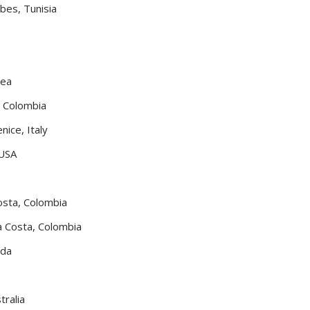
bes, Tunisia
rea
, Colombia
nice, Italy
 USA
osta, Colombia
a Costa, Colombia
ada
tralia