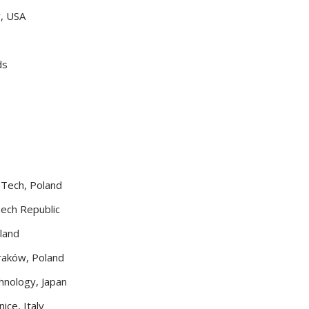
, USA
ds
 Tech, Poland
zech Republic
land
Kraków, Poland
hnology, Japan
ice, Italy