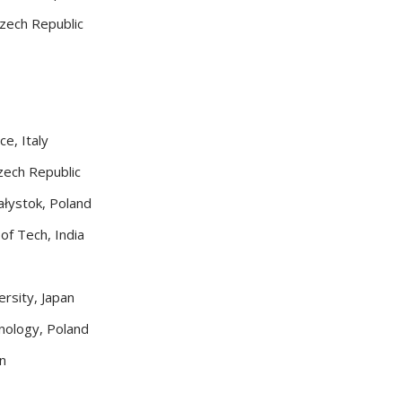
Czech Republic
ce, Italy
zech Republic
ałystok, Poland
of Tech, India
rsity, Japan
hnology, Poland
an