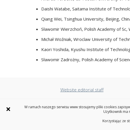
Daishi Watabe, Saitama Institute of Technol
Qiang Wei, Tsinghua University, Beijing, Chin
Sławomir Wierzchoń, Polish Academy of Sc,
Michał Woźniak, Wroclaw University of Tech
Kaori Yoshida, Kyushu Institute of Technolo
Sławomir Zadrożny, Polish Academy of Scien
Website editorial staff
×
25th International Conferen
W ramach naszego serwisu www stosujemy pliki cookies zapisywa
Użytkownik ma m
Korzystając ze s