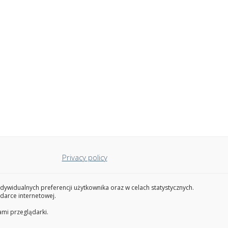
Privacy policy
rial Management Applications
widualnych preferencji użytkownika oraz w celach statystycznych.
darce internetowej.
ami przeglądarki.