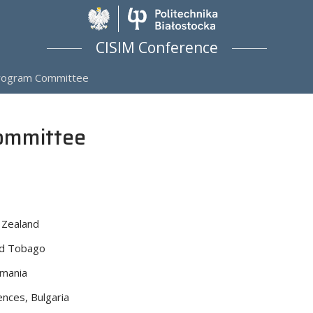
Politechnika Biało
CISIM Conference
Program Committee
Committee
 Zealand
and Tobago
omania
ences, Bulgaria