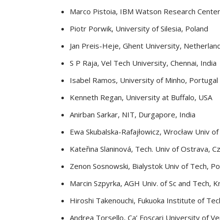
Marco Pistoia, IBM Watson Research Center
Piotr Porwik, University of Silesia, Poland
Jan Preis-Heje, Ghent University, Netherlan
S P Raja, Vel Tech University, Chennai, India
Isabel Ramos, University of Minho, Portugal
Kenneth Regan, University at Buffalo, USA
Anirban Sarkar, NIT, Durgapore, India
Ewa Skubalska-Rafajłowicz, Wrocław Univ of
Kateřina Slaninová, Tech. Univ of Ostrava, C
Zenon Sosnowski, Bialystok Univ of Tech, Po
Marcin Szpyrka, AGH Univ. of Sc and Tech, 
Hiroshi Takenouchi, Fukuoka Institute of Tec
Andrea Torsello, Ca’ Foscari University of Ven