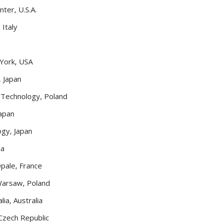
ter, U.S.A.
 Italy
 York, USA
, Japan
Technology, Poland
Japan
ogy, Japan
ia
Opale, France
Warsaw, Poland
ia, Australia
Czech Republic