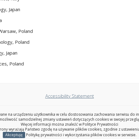
ogy, Japan
a
 Warsaw, Poland
nology, Poland
gy, Japan
ces, Poland
Accessibility Statement
ce on Computer Information Systems and Indust
ne na urządzeniu użytkownika w celu dostosowania zachowania serwisu do indy
ożliwość samodzielnej zmiany ustawień dotyczących cookies w swojej przeglą
Więcej informacji można znaleźć w
Polityce Prywatności
45C, Wiejska Street, 15-351 Bialystok, Poland
trony wyrażają Państwo zgodę na używanie plików cookies, zgodnie z ustawieni
Copyright © 2026 Politechnika Białostocka
Akceptuję
Politykę prywatności i wykorzystania plików cookies w serwisie.