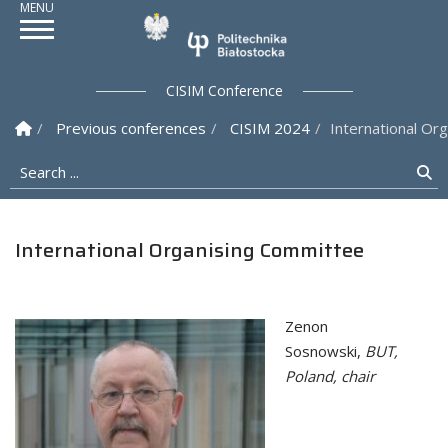
Politechnika Białostock
CISIM Conference
Homepage
Previous conferences
CISIM 2024
International Or
Search ...
Se
International Organising Committee
Zenon
Sosnowski,
BUT,
Poland, chair