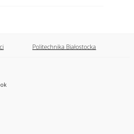
ci
Politechnika Białostocka
tok