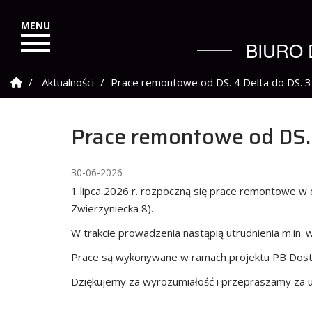
BIURO 
Strona Główna
Aktualności
Prace remontowe od DS. 4 Delta do DS.
Prace remontowe od DS.
30-06-2026
1 lipca 2026 r. rozpoczną się prace remontowe w 
Zwierzyniecka 8).
W trakcie prowadzenia nastąpią utrudnienia m.in.
Prace są wykonywane w ramach projektu PB Dost
Dziękujemy za wyrozumiałość i przepraszamy za u