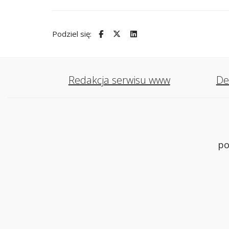
Podziel się:
Redakcja serwisu www
De
po