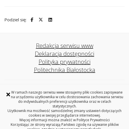
Podziel się:
Redakcja serwisu www
Deklaracja dostępności
Polityka prywatności
Politechnika Białostocka
Biuro ds. Osób z Niepełnosprawnościami
×
W ramach naszego serwisu www stosujemy pliki cookies zapisywane
Politechniki Białostockiej
na urządzeniu użytkownika w celu dostosowania zachowania serwisu
pokój 5, DS. 2 Beta, ul. Zwierzyniecka 12, 15-312 Białystok
do indywidualnych preferencji użytkownika oraz w celach
tel. 85 746 91 42
statystycznych.
wsparcie.bon@pb.edu.pl
Użytkownik ma możliwość samodzielnej zmiany ustawień dotyczących
cookies w swojej przeglądarce internetowej.
Więcej informacji można znaleźć w
Polityce Prywatności
REGON: 362402100, NIP: 542-020-87-21
Korzystając ze strony wyrażają Państwo zgodę na używanie plików