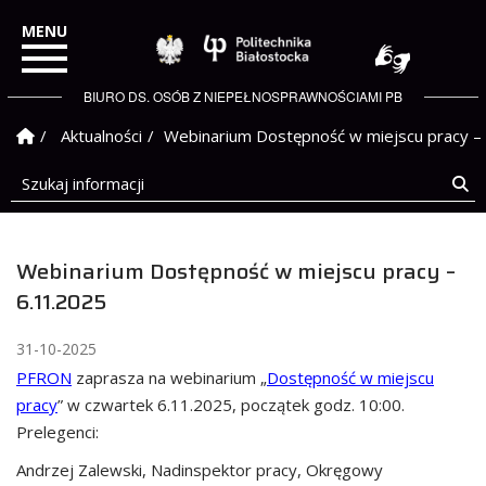
Politechnika Białostock
BIURO DS. OSÓB Z NIEPEŁNOSPRAWNOŚCIAMI PB
Strona Główna
Aktualności
Webinarium Dostępność w miejscu pracy –
Szukaj informacji
Sz
Webinarium Dostępność w miejscu pracy –
6.11.2025
31-10-2025
PFRON
zaprasza na webinarium „
Dostępność w miejscu
pracy
” w czwartek 6.11.2025, początek godz. 10:00.
Prelegenci:
Andrzej Zalewski, Nadinspektor pracy, Okręgowy