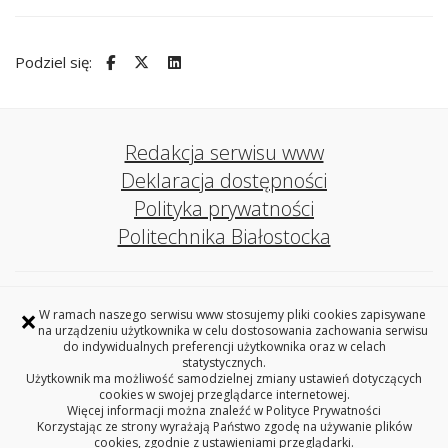
Podziel się:
Redakcja serwisu www
Deklaracja dostępności
Polityka prywatności
Politechnika Białostocka
Biuro ds. Osób z Niepełnosprawnościami
×
W ramach naszego serwisu www stosujemy pliki cookies zapisywane
Politechniki Białostockiej
na urządzeniu użytkownika w celu dostosowania zachowania serwisu
pokój 5, DS. 2 Beta, ul. Zwierzyniecka 12, 15-312 Białystok
do indywidualnych preferencji użytkownika oraz w celach
tel. 85 746 91 42
statystycznych.
Użytkownik ma możliwość samodzielnej zmiany ustawień dotyczących
wsparcie.bon@pb.edu.pl
cookies w swojej przeglądarce internetowej.
Więcej informacji można znaleźć w
Polityce Prywatności
REGON: 362402100, NIP: 542-020-87-21
Korzystając ze strony wyrażają Państwo zgodę na używanie plików
cookies, zgodnie z ustawieniami przeglądarki.