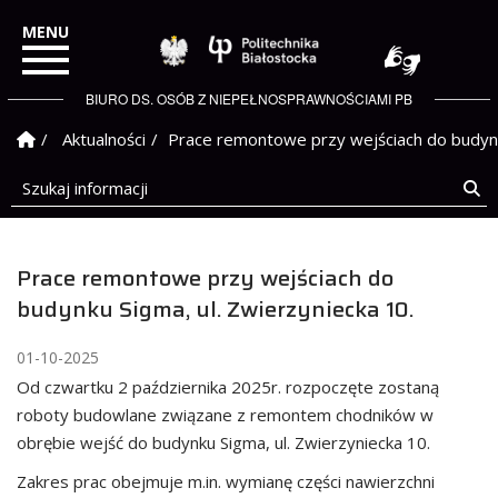
Politechnika Białostock
BIURO DS. OSÓB Z NIEPEŁNOSPRAWNOŚCIAMI PB
Strona Główna
Aktualności
Prace remontowe przy wejściach do budynku
Szukaj informacji
Sz
Prace remontowe przy wejściach do
budynku Sigma, ul. Zwierzyniecka 10.
01-10-2025
Od czwartku 2 października 2025r. rozpoczęte zostaną
roboty budowlane związane z remontem chodników w
obrębie wejść do budynku Sigma, ul. Zwierzyniecka 10.
Zakres prac obejmuje m.in. wymianę części nawierzchni