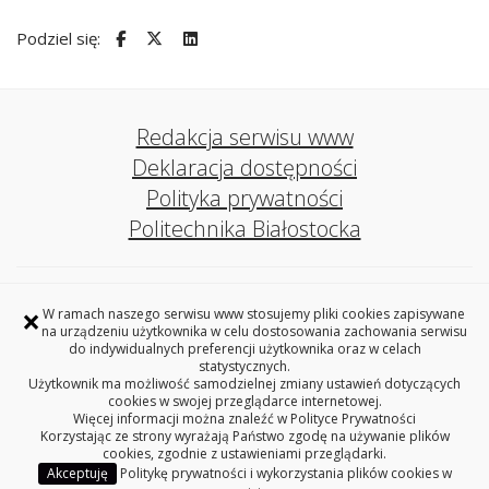
Podziel się:
Redakcja serwisu www
Deklaracja dostępności
Polityka prywatności
Politechnika Białostocka
Biuro ds. Osób z Niepełnosprawnościami
×
W ramach naszego serwisu www stosujemy pliki cookies zapisywane
Politechniki Białostockiej
na urządzeniu użytkownika w celu dostosowania zachowania serwisu
pokój 5, DS. 2 Beta, ul. Zwierzyniecka 12, 15-312 Białystok
do indywidualnych preferencji użytkownika oraz w celach
tel. 85 746 91 42
statystycznych.
Użytkownik ma możliwość samodzielnej zmiany ustawień dotyczących
wsparcie.bon@pb.edu.pl
cookies w swojej przeglądarce internetowej.
Więcej informacji można znaleźć w
Polityce Prywatności
REGON: 362402100, NIP: 542-020-87-21
Korzystając ze strony wyrażają Państwo zgodę na używanie plików
cookies, zgodnie z ustawieniami przeglądarki.
Akceptuję
Politykę prywatności i wykorzystania plików cookies w
Copyright © 2026 Politechnika Białostocka