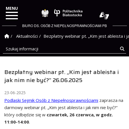
Politechnika Białostock
BIURO DS. OSÓB Z NIEPEŁNOSPRAWNOŚCIAMI PB
Strona Główna
Aktualności
Bezpłatny webinar pt. „Kim jest ableista i 
Szukaj informacji
Sz
Bezpłatny webinar pt. „Kim jest ableista i
jak nim nie być?” 26.06.2025
23-06-2025
Podlaski Sejmik Osób z Niepełnosprawnościami
zaprasza na
darmowy webinar pt. „Kim jest ableista i jak nim nie być?”
który odbędzie się w
czwartek, 26 czerwca, w godz.
11:00-14:00
.