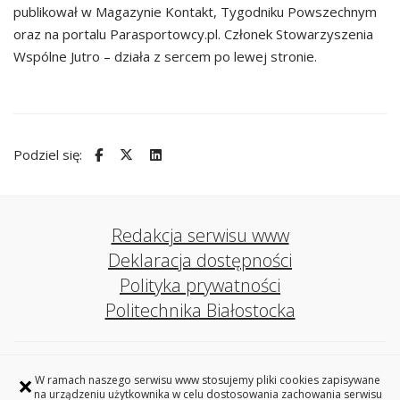
publikował w Magazynie Kontakt, Tygodniku Powszechnym
oraz na portalu Parasportowcy.pl. Członek Stowarzyszenia
Wspólne Jutro – działa z sercem po lewej stronie.
Podziel się:
Redakcja serwisu www
Deklaracja dostępności
Polityka prywatności
Politechnika Białostocka
Biuro ds. Osób z Niepełnosprawnościami
×
W ramach naszego serwisu www stosujemy pliki cookies zapisywane
Politechniki Białostockiej
na urządzeniu użytkownika w celu dostosowania zachowania serwisu