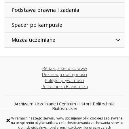
Podstawa prawna i zadania
Spacer po kampusie
Muzea uczelniane
Redakcja serwisu www
Deklaracja dostępności
Polityka prywatności
Politechnika Białostocka
Archiwum Uczelniane i Centrum Historii Politechniki
Białostockiej
ul. Wiejska 45 C,15-351 Białystok
×
W ramach naszego serwisu www stosujemy pliki cookies zapisywane
pok. 437, magazyn 058
na urządzeniu użytkownika w celu dostosowania zachowania serwisu
do indywidualnych preferencji użytkownika oraz w celach
tel. (85) 746-91-36, tel. kom. 513-065-411