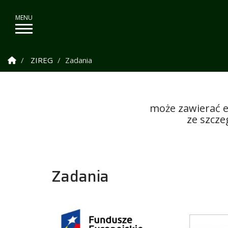
Strona Główna
ZIREG
Zadania
może zawierać e
ze szcz
Zadania