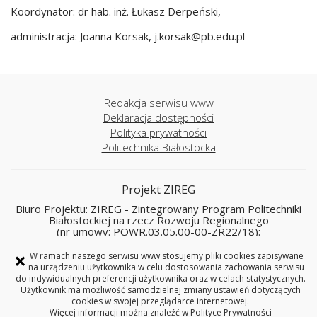
Koordynator: dr hab. inż. Łukasz Derpeński,
administracja: Joanna Korsak, j.korsak@pb.edu.pl
Redakcja serwisu www
Deklaracja dostępności
Polityka prywatności
Politechnika Białostocka
Projekt ZIREG
Biuro Projektu: ZIREG - Zintegrowany Program Politechniki
Białostockiej na rzecz Rozwoju Regionalnego
(nr umowy: POWR.03.05.00-00-ZR22/18):
Biuro ds. Rozwoju i Programów Międzynarodowych
×
W ramach naszego serwisu www stosujemy pliki cookies zapisywane
Politechnika Białostocka
na urządzeniu użytkownika w celu dostosowania zachowania serwisu
do indywidualnych preferencji użytkownika oraz w celach statystycznych.
15-351 Białystok, ul. Wiejska 45 A pokój 17 B
Użytkownik ma możliwość samodzielnej zmiany ustawień dotyczących
tel. 85 746 91 68
cookies w swojej przeglądarce internetowej.
e-mail: zireg@pb.edu.pl
Więcej informacji można znaleźć w
Polityce Prywatności