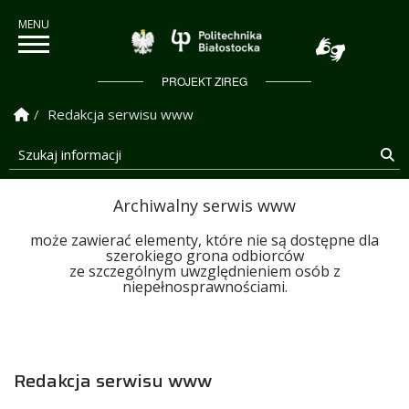
Politechnika Białostock
PROJEKT ZIREG
Strona Główna
Redakcja serwisu www
Szukaj informacji
Sz
Archiwalny serwis www
może zawierać elementy, które nie są dostępne dla
szerokiego grona odbiorców
ze szczególnym uwzględnieniem osób z
niepełnosprawnościami.
Redakcja serwisu www