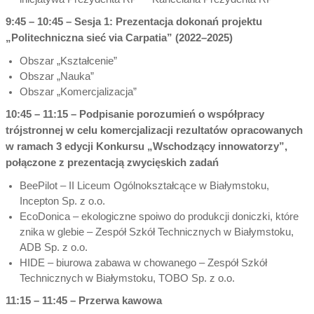
9:45 – 10:45 – Sesja 1: Prezentacja dokonań projektu
„Politechniczna sieć via Carpatia” (2022–2025)
Obszar „Kształcenie”
Obszar „Nauka”
Obszar „Komercjalizacja”
10:45 – 11:15 – Podpisanie porozumień o współpracy
trójstronnej w celu komercjalizacji rezultatów opracowanych
w ramach 3 edycji Konkursu „Wschodzący innowatorzy”,
połączone z prezentacją zwycięskich zadań
BeePilot – II Liceum Ogólnokształcące w Białymstoku,
Incepton Sp. z o.o.
EcoDonica – ekologiczne spoiwo do produkcji doniczki, które
znika w glebie – Zespół Szkół Technicznych w Białymstoku,
ADB Sp. z o.o.
HIDE – biurowa zabawa w chowanego – Zespół Szkół
Technicznych w Białymstoku, TOBO Sp. z o.o.
11:15 – 11:45 – Przerwa kawowa