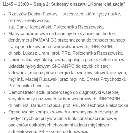
11:45 – 13:00 – Sesja 2: Sukcesy obszaru „Komercjalizacja”
Rzeszów Design Factory – przestrzeń, która łączy naukę,
biznes i kreatywność,
inż. Daniel Kleczyński, Politechnika Rzeszowska
Matryca polimerowa na bazie hydroksylowej pochodnej
dendrymeru PAMAM G3 przeznaczona do transdermalnego
transportu leków przeciwnowotworowych, INNOSPIN,
dr hab. Łukasz Uram, prof. PRz, Politechnika Rzeszowska
Uniwersalna wysokosprawna topologia przekształtnikowa w
układzie hybrydowym Si-C-ANPC do szybkich stacji
ładowania, magazynów energii i falowników fotowoltaicznych,
mgr inż. Maciej Rudawski oraz mgr inż. Ernest Przychodzki,
Politechnika Lubelska
Demonstrator stołu probierczego do diagnostyki wstępnej
wtryskiwaczy gazowych, w tym wodorowych, INNOSPIN I,
dr hab. inż. Dariusz Szpica, prof. PB, Politechnika Białostocka
Opracowanie kompleksowych innowacyjnych rozwiązań
medycznych do przywracania funkcjonalności ruchowej
pacjentów dotkniętych chorobami układu mięśniowo-
szkieletowego, PB Ekspres do Innowacji,