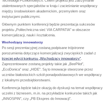
Technologii Przełomowych. Celem projektu jest zatrzymanie
utalentowanych specjalistów w kraju i zacieśnianie współpracy
między środowiskiem akademickim, przemysłem oraz
instytucjami publicznymi.
Głównym punktem konferencji będzie prezentacja sukcesów
projektu „Politechniczna sieć VIA CARPATIA” w obszarze
komercjalizacji, nauki i kształcenia.
Wschodzący innowatorzy
Po sesji prezentacyjnej zostaną podpisane trójstronne
porozumienia dotyczące komercjalizacji zwycięskich zadań z
trzeciej edycji konkursu „Wschodzący innowatorzy”
.
Zaprezentowane zostaną projekty takie jak „BeePilot”,
„EcoDonica” oraz „HIDE”. Są to innowacje stworzone przez
uczniów białostockich szkół ponadpodstawowych we współpracy
z lokalnymi przedsiębiorstwami.
Konferencja będzie także okazją do dyskusji na temat współpracy
uczelni z biznesem, m.in. na przykładzie konkursów takich jak
„INNOSPIN”, czy „PB Ekspres do Innowacji”.