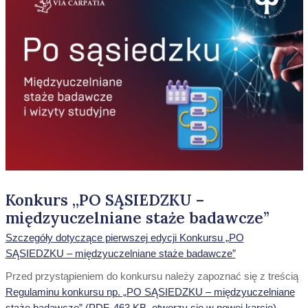
Konkurs „PO SĄSIEDZKU –
międzyuczelniane staże badawcze”
Szczegóły dotyczące pierwszej edycji Konkursu „PO
SĄSIEDZKU – międzyuczelniane staże badawcze”
Przed przystąpieniem do konkursu należy zapoznać się z treścią
Regulaminu konkursu np. „PO SĄSIEDZKU – międzyuczelniane
staże badawcze” (PDF, 463 KB, otworzy się w nowej karcie)