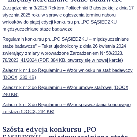
Zarządzenie nr 3/2025 Rektora Politechniki Białostockiej z dnia 17
stycznia 2025 roku w sprawie ogłoszenia terminu naboru
wniosków do piątej edycji konkursu pn. „PO SĄSIEDZKU –
międzyuczelniane staże badawcze
Regulamin konkursu pn. „PO SĄSIEDZKU – międzyuczelniane
staże badawcze” – Tekst ujednolicony z dnia 26 kwietnia 2024
zwierający zmiany wprowadzone Zarządzeniem Nr 59/2023,
78/2023, 41/2024 (PDF, 384 KB, otworzy się w nowej karcie)
Załącznik nr 1 do Regulaminu – Wzór wniosku na staż badawczy
(DOCX, 239 KB)
Załącznik nr 2 do Regulaminu – Wzór umowy stażowej (DOCX,
240 KB)
Załącznik nr 3 do Regulaminu – Wzór sprawozdania końcowego
ze stażu (DOCX, 234 KB)
Szósta edycja konkursu „PO