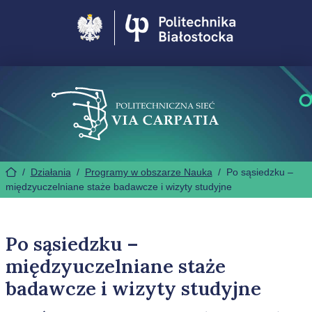
Politechnika Białostocka
/
Działania
/
Programy w obszarze Nauka
/
Po sąsiedzku –
międzyuczelniane staże badawcze i wizyty studyjne
Po sąsiedzku –
międzyuczelniane staże
badawcze i wizyty studyjne