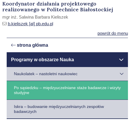
Koordynator działania projektowego
realizowanego w Politechnice Białostockiej
mgr inż. Salwina Barbara Kieliszek
b.kieliszek [at] pb.edu.pl
powrót do menu
strona główna
Programy w obszarze Nauka
Naukolatek – nastoletni naukowiec
Po sąsiedzku – międzyuczelniane staże badawcze i wizyty
studyjne
Iskra – budowanie międzyuczelnianych zespołów
badawczych