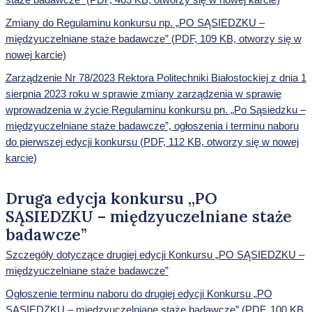
Zmiany do Regulaminu konkursu np. „PO SĄSIEDZKU –
międzyuczelniane staże badawcze” (PDF, 109 KB, otworzy się w
nowej karcie)
Zarządzenie Nr 78/2023 Rektora Politechniki Białostockiej z dnia 1
sierpnia 2023 roku w sprawie zmiany zarządzenia w sprawie
wprowadzenia w życie Regulaminu konkursu pn. „Po Sąsiedzku –
międzyuczelniane staże badawcze”, ogłoszenia i terminu naboru
do pierwszej edycji konkursu (PDF, 112 KB, otworzy się w nowej
karcie)
Druga edycja konkursu „PO
SĄSIEDZKU – międzyuczelniane staże
badawcze”
Szczegóły dotyczące drugiej edycji Konkursu „PO SĄSIEDZKU –
międzyuczelniane staże badawcze”
Ogłoszenie terminu naboru do drugiej edycji Konkursu „PO
SĄSIEDZKU – międzyuczelniane staże badawcze” (PDF, 100 KB,