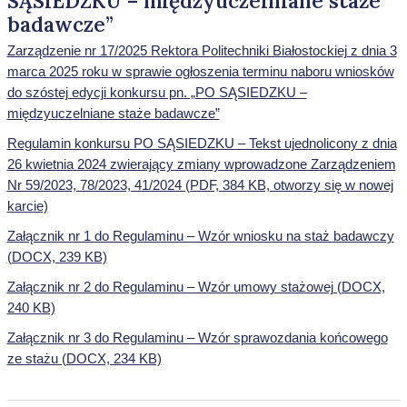
SĄSIEDZKU – międzyuczelniane staże
badawcze”
Zarządzenie nr 17/2025 Rektora Politechniki Białostockiej z dnia 3
marca 2025 roku w sprawie ogłoszenia terminu naboru wniosków
do szóstej edycji konkursu pn. „PO SĄSIEDZKU –
międzyuczelniane staże badawcze”
Regulamin konkursu PO SĄSIEDZKU – Tekst ujednolicony z dnia
26 kwietnia 2024 zwierający zmiany wprowadzone Zarządzeniem
Nr 59/2023, 78/2023, 41/2024 (PDF, 384 KB, otworzy się w nowej
karcie)
Załącznik nr 1 do Regulaminu – Wzór wniosku na staż badawczy
(DOCX, 239 KB)
Załącznik nr 2 do Regulaminu – Wzór umowy stażowej (DOCX,
240 KB)
Załącznik nr 3 do Regulaminu – Wzór sprawozdania końcowego
ze stażu (DOCX, 234 KB)