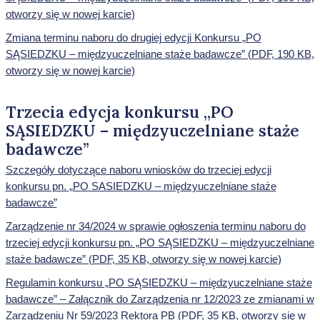
otworzy się w nowej karcie)
Zmiana terminu naboru do drugiej edycji Konkursu „PO
SĄSIEDZKU – międzyuczelniane staże badawcze” (PDF, 190 KB,
otworzy się w nowej karcie)
Trzecia edycja konkursu „PO
SĄSIEDZKU – międzyuczelniane staże
badawcze”
Szczegóły dotyczące naboru wniosków do trzeciej edycji
konkursu pn. „PO SASIEDZKU – międzyuczelniane staże
badawcze”
Zarządzenie nr 34/2024 w sprawie ogłoszenia terminu naboru do
trzeciej edycji konkursu pn. „PO SĄSIEDZKU – międzyuczelniane
staże badawcze” (PDF, 35 KB, otworzy się w nowej karcie)
Regulamin konkursu „PO SĄSIEDZKU – międzyuczelniane staże
badawcze” – Załącznik do Zarządzenia nr 12/2023 ze zmianami w
Zarządzeniu Nr 59/2023 Rektora PB (PDF, 35 KB, otworzy się w