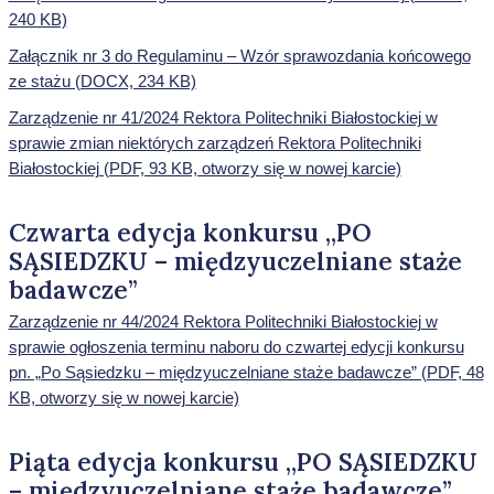
240 KB)
Załącznik nr 3 do Regulaminu – Wzór sprawozdania końcowego
ze stażu (DOCX, 234 KB)
Zarządzenie nr 41/2024 Rektora Politechniki Białostockiej w
sprawie zmian niektórych zarządzeń Rektora Politechniki
Białostockiej (PDF, 93 KB, otworzy się w nowej karcie)
Czwarta edycja konkursu „PO
SĄSIEDZKU – międzyuczelniane staże
badawcze”
Zarządzenie nr 44/2024 Rektora Politechniki Białostockiej w
sprawie ogłoszenia terminu naboru do czwartej edycji konkursu
pn. „Po Sąsiedzku – międzyuczelniane staże badawcze” (PDF, 48
KB, otworzy się w nowej karcie)
Piąta edycja konkursu „PO SĄSIEDZKU
– międzyuczelniane staże badawcze”