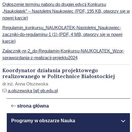
Ogłoszenie terminu naboru do drugiej edycji Konkursu
„Naukolatek” – Nastoletni Naukowiec (PDF, 195 KB, otworzy się w
nowej karcie)
Regulamin_konkursu_NAUKOLATEK-Nastoletni_Naukowiec-
zaczniki-do-regulaminu-1 (1) (PDF, 4 MB, otworzy się w nowej
karcie)
Zalacznik-nr-2_do-Regulamin-Konkursu-NAUKOLATEK_Wzor-
sprawozdania-z-realizacji-projektu2024
Koordynator działania projektowego
realizowanego w Politechnice Białostockiej
dr inż. Anna Olszewska
a.olszewska [at] pb.edu.pl
strona główna
Programy w obszarze Nauka