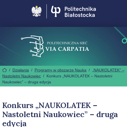
Politechnika Białostocka
/
Działania
/
Programy w obszarze Nauka
/
„NAUKOLATEK” –
Nastoletni Naukowiec
/
Konkurs „NAUKOLATEK – Nastoletni
Naukowiec” – druga edycja
Konkurs „NAUKOLATEK –
Nastoletni Naukowiec” – druga
edycja