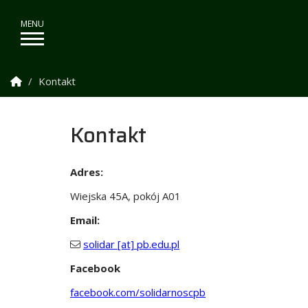
Strona Główna
Kontakt
Kontakt
Adres:
Wiejska 45A, pokój A01
Email:
solidar [at] pb.edu.pl
Facebook
facebook.com/solidarnoscpb