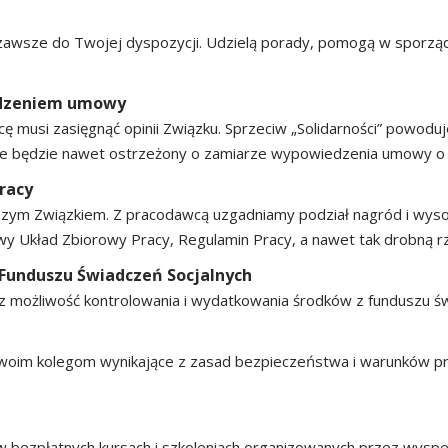
 zawsze do Twojej dyspozycji. Udzielą porady, pomogą w sporząd
edzeniem umowy
musi zasięgnąć opinii Związku. Sprzeciw „Solidarności” powoduje
nie będzie nawet ostrzeżony o zamiarze wypowiedzenia umowy o 
racy
zym Związkiem. Z pracodawcą uzgadniamy podział nagród i wyso
 Układ Zbiorowy Pracy, Regulamin Pracy, a nawet tak drobną rze
Funduszu Świadczeń Socjalnych
 możliwość kontrolowania i wydatkowania środków z funduszu św
woim kolegom wynikające z zasad bezpieczeństwa i warunków pra
 w bezpłatnych kursach i szkoleniach organizowanych przez wyspe