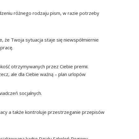
zeniu różnego rodzaju pism, w razie potrzeby
, że Twoja sytuacja staje się niewspółmiernie
pracę.
kość otrzymywanych przez Ciebie premii.
cz, ale dla Ciebie ważną – plan urlopów
iadczeń socjalnych.
cy a także kontroluje przestrzeganie przepisów
cjalizowaną kadrę Działu Szkoleń Regionu