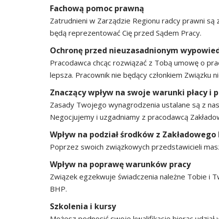
Fachową pomoc prawną
Zatrudnieni w Zarządzie Regionu radcy prawni są
będą reprezentować Cię przed Sądem Pracy.
Ochronę przed nieuzasadnionym wypowi
Pracodawca chcąc rozwiązać z Tobą umowę o pracę 
lepsza. Pracownik nie będący członkiem Związku 
Znaczący wpływ na swoje warunki płacy i p
Zasady Twojego wynagrodzenia ustalane są z nas
Negocjujemy i uzgadniamy z pracodawcą Zakładowy
Wpływ na podział środków z Zakładowego 
Poprzez swoich związkowych przedstawicieli masz
Wpływ na poprawę warunków pracy
Związek egzekwuje świadczenia należne Tobie i T
BHP.
Szkolenia i kursy
Możesz podnosić swoje kwalifikacje biorąc udział