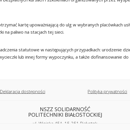
otrzymać kartę upoważniającą do ulg w wybranych placówkach usł
i na paliwo na stacjach tej sieci.
wiadczenia statutowe w następujących przypadkach: urodzenie dzie
cieczki lub innej formy wypoczynku, a także dofinansowanie do 
Deklaracja dostępności
Polityka prywatności
NSZZ SOLIDARNOŚĆ
POLITECHNIKI BIAŁOSTOCKIEJ
ul. Wiejska 45A, 15-351 Białystok
tel. 85 746 91 87