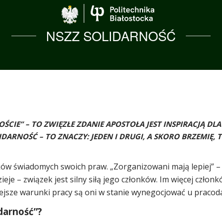
Politechnika Biało
NSZZ SOLIDARNOŚĆ
CIE” – TO ZWIĘZŁE ZDANIE APOSTOŁA JEST INSPIRACJĄ DLA
IDARNOŚĆ – TO ZNACZY: JEDEN I DRUGI, A SKORO BRZEMIĘ,
ów świadomych swoich praw. „Zorganizowani mają lepiej” – 
ieje – związek jest silny siłą jego członków. Im więcej człon
ejsze warunki pracy są oni w stanie wynegocjować u pracod
darność”?